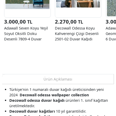
3.000,00
2.270,00
3.0
TL
TL
Adawall Seven Koyu Yeşil
Decowall Odessa Koyu
Adawa
Soyut Oksitli Doku
Kahverengi Çizgi Desenli
Geome
Desenli 7809-4 Duvar
2501-02 Duvar Kağıdı
6 Duv
Kağıdı 16.50 M²
16,50 M2
Ürün Açıklaması
Türkiye'nin 1 numaralı duvar kağıdı üreticisinden yeni
2024
Decowall odessa wallpaper collection
Decowall odessa duvar kağıdı
ürünleri 1. sınıf kağıttan
üretilmektedir.
Decowall duvar kağıtları
10 yıl garantilidir.