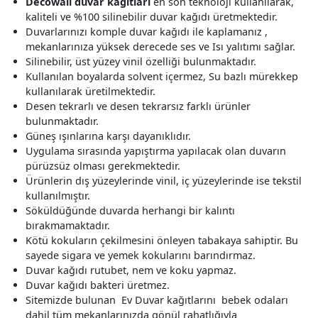
Decowall duvar kağıtları
en son teknoloji kullanılarak,
kaliteli ve %100 silinebilir duvar kağıdı üretmektedir.
Duvarlarınızı komple duvar kağıdı ile kaplamanız ,
mekanlarınıza yüksek derecede ses ve Isı yalıtımı sağlar.
Silinebilir, üst yüzey vinil özelliği bulunmaktadır.
Kullanılan boyalarda solvent içermez, Su bazlı mürekkep
kullanılarak üretilmektedir.
Desen tekrarlı ve desen tekrarsız farklı ürünler
bulunmaktadır.
Güneş ışınlarına karşı dayanıklıdır.
Uygulama sırasında yapıştırma yapılacak olan duvarın
pürüzsüz olması gerekmektedir.
Ürünlerin dış yüzeylerinde vinil, iç yüzeylerinde ise tekstil
kullanılmıştır.
Söküldüğünde duvarda herhangi bir kalıntı
bırakmamaktadır.
Kötü kokuların çekilmesini önleyen tabakaya sahiptir. Bu
sayede sigara ve yemek kokularını barındırmaz.
Duvar kağıdı rutubet, nem ve koku yapmaz.
Duvar kağıdı bakteri üretmez.
Sitemizde bulunan Ev Duvar kağıtlarını bebek odaları
dahil tüm mekanlarınızda gönül rahatlığıyla