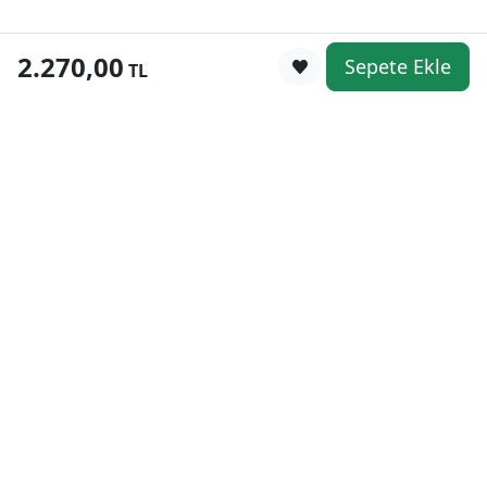
2.270,00
Sepete Ekle
0
TL
Kategoriler
WhatsApp
Keşfet
Sepetim
Güvenli Alışveriş
Kolay iade
Mobil Cebinizde
Uygun Fiyat Garantisi