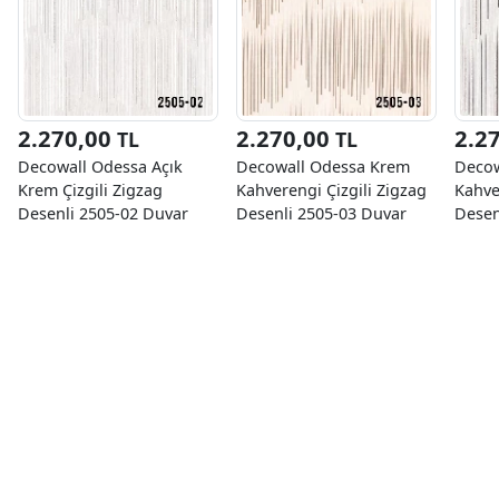
2.270,00
2.270,00
2.2
TL
TL
Decowall Odessa Açık
Decowall Odessa Krem
Decow
Krem Çizgili Zigzag
Kahverengi Çizgili Zigzag
Kahve
Desenli 2505-02 Duvar
Desenli 2505-03 Duvar
Desen
Kağıdı 16,50 M²
Kağıdı 16,50 M²
Kağıd