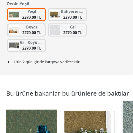
Renk:
Yeşil
Yeşil
Kahverengi, Koyu Kahverengi
2270.00 TL
2270.00 TL
Beyaz
Gri
2270.00 TL
2270.00 TL
Gri, Koyu Gri
2270.00 TL
Ürün 2 gün içinde kargoya verilecektir.
Bu ürüne bakanlar bu ürünlere de baktılar