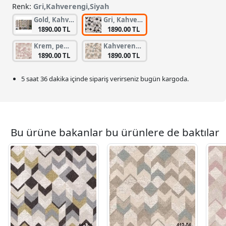
Renk:
Gri,Kahverengi,Siyah
Gold, Kahverengi, Vizon
Gri, Kahverengi, Siyah
1890.00 TL
1890.00 TL
Krem, pembe
Kahverengi, Krem, Yeşil
1890.00 TL
1890.00 TL
5 saat 36 dakika
içinde sipariş verirseniz bugün kargoda.
Bu ürüne bakanlar bu ürünlere de baktılar