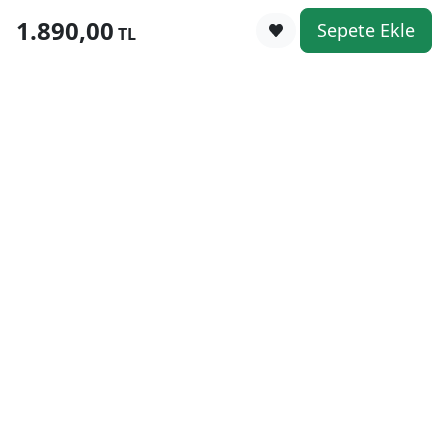
1.890,00
Sepete Ekle
0
TL
Kategoriler
WhatsApp
Keşfet
Sepetim
Güvenli Alışveriş
Kolay iade
Mobil Cebinizde
Uygun Fiyat Garantisi