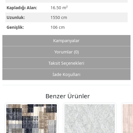
Kapladığı Alan:
16.50 m²
Uzunluk:
1550 cm
Genişlik:
106 cm
Kampanyalar
Yorumlar (0)
Taksit Seçenekleri
İade Koşulları
Benzer Ürünler