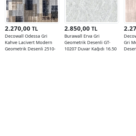
2.270,00
2.850,00
2.2
TL
TL
Decowall Odessa Gri
Burawall Erva Gri
Decow
Kahve Lacivert Modern
Geometrik Desenli GT-
Gri M
Geometrik Desenli 2510-
10207 Duvar Kağıdı 16.50
Desen
05 Duvar Kağıdı 16.50 M²
M²
Kağıd