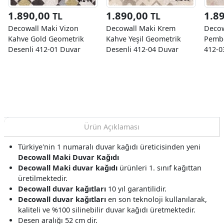
1.890,00
1.890,00
1.8
TL
TL
Decowall Maki Vizon
Decowall Maki Krem
Decow
Kahve Gold Geometrik
Kahve Yeşil Geometrik
Pembe
Desenli 412-01 Duvar
Desenli 412-04 Duvar
412-0
Kağıdı 16.50 M²
Kağıdı 16.50 M²
M²
Ürün Açıklaması
Türkiye'nin 1 numaralı duvar kağıdı üreticisinden yeni
Decowall Maki Duvar Kağıdı
Decowall Maki duvar kağıdı
ürünleri 1. sınıf kağıttan
üretilmektedir.
Decowall duvar kağıtları
10 yıl garantilidir.
Decowall duvar kağıtları
en son teknoloji kullanılarak,
kaliteli ve %100 silinebilir duvar kağıdı üretmektedir.
Desen aralığı 52 cm dir.