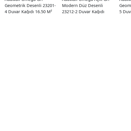
Geometrik Desenli 23201-
Modern Düz Desenli
Geome
4 Duvar Kağıdı 16.50 M²
23212-2 Duvar Kağıdı
5 Duv
16.50 M²