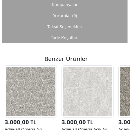
Kampanyalar
Yorumlar (0)
Taksit Seçenekleri
İade Koşulları
Benzer Ürünler
3.000,00
3.000,00
3.0
TL
TL
Adawall Omega Gri
Adawall Omega Açık Gri
Adawa