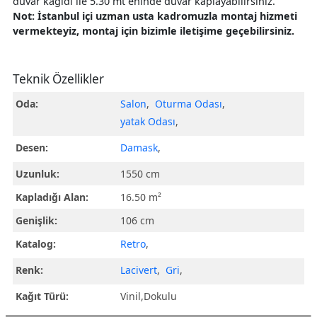
duvar kağıdı ile 5.30 mt eninde duvar kaplayabilirsiniz.
Not: İstanbul içi uzman usta kadromuzla montaj hizmeti
vermekteyiz, montaj için bizimle iletişime geçebilirsiniz.
Teknik Özellikler
Oda:
Salon
,
Oturma Odası
,
yatak Odası
,
Desen:
Damask
,
Uzunluk:
1550 cm
Kapladığı Alan:
16.50 m²
Genişlik:
106 cm
Katalog:
Retro
,
Renk:
Lacivert
,
Gri
,
Kağıt Türü:
Vinil,Dokulu