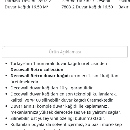
Damask Desenli 7807-2
Geometrik Zincir Desenli
Eskit
Duvar Kağıdı 16.50 M²
7808-2 Duvar Kağıdı 16.50
Bakır
M²
Desen
Kağıd
Ürün Açıklaması
Türkiye'nin 1 numaralı duvar kağıdı üreticisinden
Decowall Retro collection
Decowall Retro duvar kağıdı
ürünleri 1. sınıf kağıttan
üretilmektedir.
Decowall duvar kağıtları 10 yıl garantilidir.
Decowall duvar kağıtları en son teknoloji kullanılarak,
kaliteli ve %100 silinebilir duvar kağıdı üretmektedir.
Duvarlarınızı komple duvar kağıdı ile kaplamanız ,
mekanlarınıza yüksek derecede ses ve Isı yalıtımı sağlar.
Silinebilir, üst yüzey vinil özelliği bulunmaktadır.
Kullanılan boyalarda solvent içermez, Su bazlı mürekkep