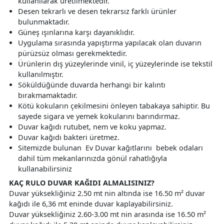
kullanılarak üretilmektedir.
Desen tekrarlı ve desen tekrarsız farklı ürünler
bulunmaktadır.
Güneş ışınlarına karşı dayanıklıdır.
Uygulama sırasında yapıştırma yapılacak olan duvarın
pürüzsüz olması gerekmektedir.
Ürünlerin dış yüzeylerinde vinil, iç yüzeylerinde ise tekstil
kullanılmıştır.
Söküldüğünde duvarda herhangi bir kalıntı
bırakmamaktadır.
Kötü kokuların çekilmesini önleyen tabakaya sahiptir. Bu
sayede sigara ve yemek kokularını barındırmaz.
Duvar kağıdı rutubet, nem ve koku yapmaz.
Duvar kağıdı bakteri üretmez.
Sitemizde bulunan Ev Duvar kağıtlarını bebek odaları
dahil tüm mekanlarınızda gönül rahatlığıyla
kullanabilirsiniz
KAÇ RULO DUVAR KAĞIDI ALMALISINIZ?
Duvar yüksekliğiniz 2.50 mt nin altında ise 16.50 m² duvar
kağıdı ile 6,36 mt eninde duvar kaplayabilirsiniz.
Duvar yüksekliğiniz 2.60-3.00 mt nin arasında ise 16.50 m²