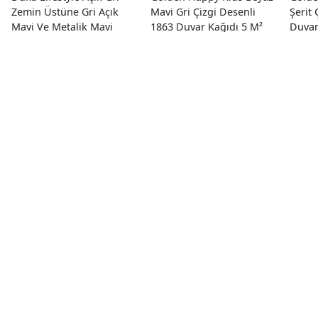
Zemin Üstüne Gri Açık
Mavi Gri Çizgi Desenli
Şerit 
Mavi Ve Metalik Mavi
1863 Duvar Kağıdı 5 M²
Duvar
Ebruli Desen 23840-2
Duvar Kağıdı 10.60 M²