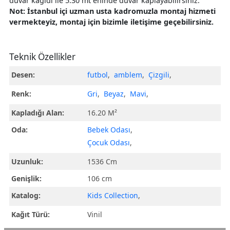
duvar kağıdı ile 5.30 mt eninde duvar kaplayabilirsiniz.
Not: İstanbul içi uzman usta kadromuzla montaj hizmeti
vermekteyiz, montaj için bizimle iletişime geçebilirsiniz.
Teknik Özellikler
Desen:
futbol
,
amblem
,
Çizgili
,
Renk:
Gri
,
Beyaz
,
Mavi
,
Kapladığı Alan:
16.20 M²
Oda:
Bebek Odası
,
Çocuk Odası
,
Uzunluk:
1536 Cm
Genişlik:
106 cm
Katalog:
Kids Collection
,
Kağıt Türü:
Vinil