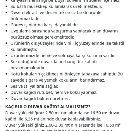
kimyasal herhangi bir boya, solvent maddeleri içermez.
Su bazlı mürekkep kullanılarak üretilmektedir.
Desen tekrarlı ve desen tekrarsız farklı ürünler
bulunmaktadır.
Güneş ışınlarına karşı dayanıklıdır.
Uygulama sırasında yapıştırma yapılacak olan duvarın
pürüzsüz olması gerekmektedir.
Ürünlerin dış yüzeylerinde vinil, iç yüzeylerinde ise tekstil
kullanılmıştır.
Ürünlerimizde neme ve solmaya karşı koruma vardır.
Söküldüğünde duvarda herhangi bir kalıntı
bırakmamaktadır.
Kötü kokuların çekilmesini önleyen tabakaya sahiptir. Bu
sayede sigara ve yemek kokularını barındırmaz.
Ses ve Isı yalıtımı sağlar.
Duvar kağıdı rutubet, nem ve koku yapmaz.
Duvar kağıdı bakteri üretmez.
KAÇ RULO DUVAR KAĞIDI ALMALISINIZ?
Duvar yüksekliğiniz 2.50 mt nin altında ise 16.50 m² duvar
kağıdı ile 6,36 mt eninde duvar kaplayabilirsiniz.
Duvar yüksekliğiniz 2.60-3.00 mt nin arasında ise 16.50 m²