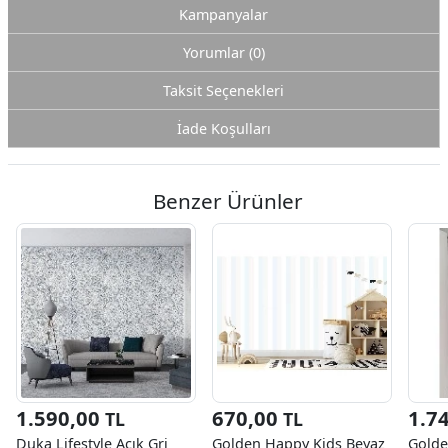
Kampanyalar
Yorumlar (0)
Taksit Seçenekleri
İade Koşulları
Benzer Ürünler
1.590,00
670,00
1.7
TL
TL
Duka Lifestyle Açık Gri
Golden Happy Kids Beyaz
Golde