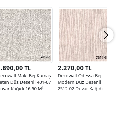
1.890,00
2.270,00
1.890
TL
TL
ecowall Maki Bej Kumaş
Decowall Odessa Bej
Decowall
eten Düz Desenli 401-07
Modern Düz Desenli
Krem Ket
uvar Kağıdı 16.50 M²
2512-02 Duvar Kağıdı
402-01 Du
16,50 M2
M²