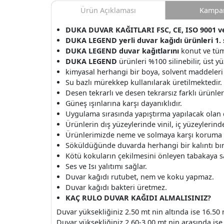
Ürün Açıklaması
Kampan
DUKA DUVAR KAĞITLARI FSC, CE, ISO 9001 ve 
DUKA LEGEND yerli duvar kağıdı ürünleri 1. s
DUKA LEGEND duvar kağıtlarını
konut ve tüm
DUKA LEGEND
ürünleri %100 silinebilir, üst y
kimyasal herhangi bir boya, solvent maddeleri
Su bazlı mürekkep kullanılarak üretilmektedir.
Desen tekrarlı ve desen tekrarsız farklı ürünle
Güneş ışınlarına karşı dayanıklıdır.
Uygulama sırasında yapıştırma yapılacak olan
Ürünlerin dış yüzeylerinde vinil, iç yüzeylerinde 
Ürünlerimizde neme ve solmaya karşı koruma v
Söküldüğünde duvarda herhangi bir kalıntı b
Kötü kokuların çekilmesini önleyen tabakaya s
Ses ve Isı yalıtımı sağlar.
Duvar kağıdı rutubet, nem ve koku yapmaz.
Duvar kağıdı bakteri üretmez.
KAÇ RULO DUVAR KAĞIDI ALMALISINIZ?
Duvar yüksekliğiniz 2.50 mt nin altında ise 16.50 
Duvar yüksekliğiniz 2.60-3.00 mt nin arasında ise 