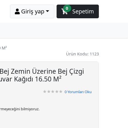
0
Giriş yap
Sepetim
0 M²
Ürün Kodu: 1123
Bej Zemin Üzerine Bej Çizgi
uvar Kağıdı 16.50 M²
0
Yorumları Oku
irmeyeceğini bilmiyoruz.