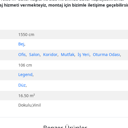
hizmeti vermekteyiz, montaj için bizimle iletişime geçebilirsin
1550 cm
Bej
,
Ofis
,
Salon
,
Koridor
,
Mutfak
,
İş Yeri
,
Oturma Odası
,
106 cm
Legend
,
Düz
,
16.50 m²
Dokulu,Vinil
Benzer Ürünler