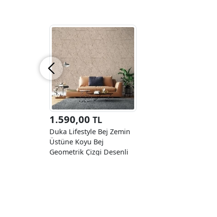
1.590,00
TL
Duka Lifestyle Bej Zemin
Üstüne Koyu Bej
Geometrik Çizgi Desenli
23130-1 Duvar Kağıdı
10.60 M²