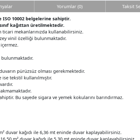
yalar
Yorumlar (0)
Taksit S
ISO 10002 belgelerine sahiptir.
ınıf kağıttan üretilmektedir.
 ticari mekanlarınızda kullanabilirsiniz.
üzey vinil özelliği bulunmaktadır.
 içermez.
r bulunmaktadır.
 duvarın pürüzsüz olması gerekmektedir.
ise tekstil kullanılmıştır.
ardır.
ırakmamaktadır.
ahiptir. Bu sayede sigara ve yemek kokularını barındırmaz.
m² duvar kağıdı ile 6,36 mt eninde duvar kaplayabilirsiniz.
16.50 m² duvar kağıdı ile 5.30 mt eninde duvar kaplayabilirsiniz.