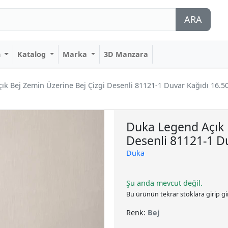
ARA
n
Katalog
Marka
3D Manzara
k Bej Zemin Üzerine Bej Çizgi Desenli 81121-1 Duvar Kağıdı 16.5
Duka Legend Açık 
Desenli 81121-1 D
Duka
Şu anda mevcut değil.
Bu ürünün tekrar stoklara girip g
Renk:
Bej