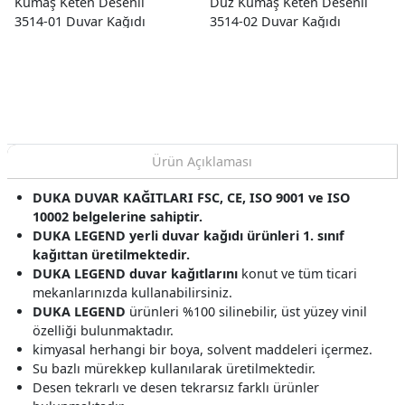
Kumaş Keten Desenli
Düz Kumaş Keten Desenli
3514-01 Duvar Kağıdı
3514-02 Duvar Kağıdı
16.50 M²
16.50 M²
Ürün Açıklaması
DUKA DUVAR KAĞITLARI FSC, CE, ISO 9001 ve ISO
10002 belgelerine sahiptir.
DUKA LEGEND yerli duvar kağıdı ürünleri 1. sınıf
kağıttan üretilmektedir.
DUKA LEGEND duvar kağıtlarını
konut ve tüm ticari
mekanlarınızda kullanabilirsiniz.
DUKA LEGEND
ürünleri %100 silinebilir, üst yüzey vinil
özelliği bulunmaktadır.
kimyasal herhangi bir boya, solvent maddeleri içermez.
Su bazlı mürekkep kullanılarak üretilmektedir.
Desen tekrarlı ve desen tekrarsız farklı ürünler