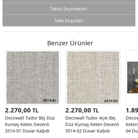
Taksit Seçenekleri
İade Koşulları
Benzer Ürünler
2.270,00
2.270,00
1.8
TL
TL
Decowall Tudor Bej Düz
Decowall Tudor Açık Bej
Decow
Kumaş Keten Desenli
Düz Kumaş Keten Desenli
Keten
3514-01 Duvar Kağıdı
3514-02 Duvar Kağıdı
04 Du
16.50 M²
16.50 M²