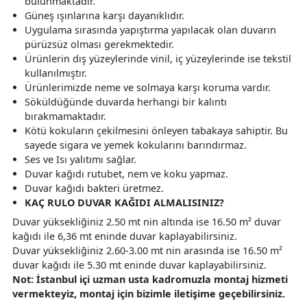
bulunmaktadır.
Güneş ışınlarına karşı dayanıklıdır.
Uygulama sırasında yapıştırma yapılacak olan duvarın
pürüzsüz olması gerekmektedir.
Ürünlerin dış yüzeylerinde vinil, iç yüzeylerinde ise tekstil
kullanılmıştır.
Ürünlerimizde neme ve solmaya karşı koruma vardır.
Söküldüğünde duvarda herhangi bir kalıntı
bırakmamaktadır.
Kötü kokuların çekilmesini önleyen tabakaya sahiptir. Bu
sayede sigara ve yemek kokularını barındırmaz.
Ses ve Isı yalıtımı sağlar.
Duvar kağıdı rutubet, nem ve koku yapmaz.
Duvar kağıdı bakteri üretmez.
KAÇ RULO DUVAR KAĞIDI ALMALISINIZ?
Duvar yüksekliğiniz 2.50 mt nin altında ise 16.50 m² duvar
kağıdı ile 6,36 mt eninde duvar kaplayabilirsiniz.
Duvar yüksekliğiniz 2.60-3.00 mt nin arasında ise 16.50 m²
duvar kağıdı ile 5.30 mt eninde duvar kaplayabilirsiniz.
Not: İstanbul içi uzman usta kadromuzla montaj hizmeti
vermekteyiz, montaj için bizimle iletişime geçebilirsiniz.