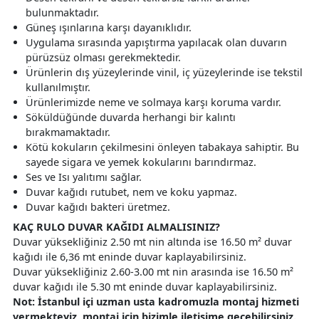
bulunmaktadır.
Güneş ışınlarına karşı dayanıklıdır.
Uygulama sırasında yapıştırma yapılacak olan duvarın
pürüzsüz olması gerekmektedir.
Ürünlerin dış yüzeylerinde vinil, iç yüzeylerinde ise tekstil
kullanılmıştır.
Ürünlerimizde neme ve solmaya karşı koruma vardır.
Söküldüğünde duvarda herhangi bir kalıntı
bırakmamaktadır.
Kötü kokuların çekilmesini önleyen tabakaya sahiptir. Bu
sayede sigara ve yemek kokularını barındırmaz.
Ses ve Isı yalıtımı sağlar.
Duvar kağıdı rutubet, nem ve koku yapmaz.
Duvar kağıdı bakteri üretmez.
KAÇ RULO DUVAR KAĞIDI ALMALISINIZ?
Duvar yüksekliğiniz 2.50 mt nin altında ise 16.50 m² duvar
kağıdı ile 6,36 mt eninde duvar kaplayabilirsiniz.
Duvar yüksekliğiniz 2.60-3.00 mt nin arasında ise 16.50 m²
duvar kağıdı ile 5.30 mt eninde duvar kaplayabilirsiniz.
Not: İstanbul içi uzman usta kadromuzla montaj hizmeti
vermekteyiz, montaj için bizimle iletişime geçebilirsiniz.