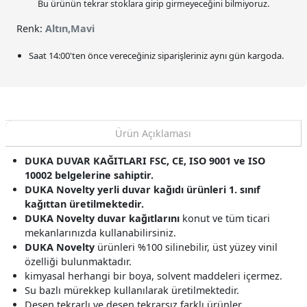
Bu ürünün tekrar stoklara girip girmeyeceğini bilmiyoruz.
Renk:
Altın,Mavi
Saat
14:00
'ten önce vereceğiniz siparişleriniz
aynı gün kargoda.
Ürün Açıklaması
DUKA DUVAR KAĞITLARI FSC, CE, ISO 9001 ve ISO
10002 belgelerine sahiptir.
DUKA Novelty yerli duvar kağıdı ürünleri 1. sınıf
kağıttan üretilmektedir.
DUKA Novelty duvar kağıtlarını
konut ve tüm ticari
mekanlarınızda kullanabilirsiniz.
DUKA Novelty
ürünleri %100 silinebilir, üst yüzey vinil
özelliği bulunmaktadır.
kimyasal herhangi bir boya, solvent maddeleri içermez.
Su bazlı mürekkep kullanılarak üretilmektedir.
Desen tekrarlı ve desen tekrarsız farklı ürünler