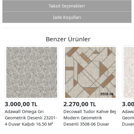
Taksit Seçenekleri
İade Koşulları
Benzer Ürünler
3.000,00
2.270,00
3.0
TL
TL
Adawall Omega Gri
Decowall Tudor Kahve Bej
Adawa
Geometrik Desenli 23201-
Modern Geometrik
Geome
4 Duvar Kağıdı 16.50 M²
Desenli 3508-06 Duvar
Duvar
Kağıdı 16.50 M²