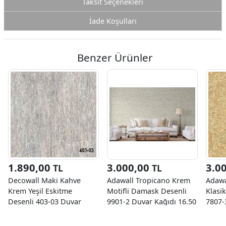
Taksit Seçenekleri
İade Koşulları
Benzer Ürünler
1.890,00
3.000,00
3.0
TL
TL
Decowall Maki Kahve
Adawall Tropicano Krem
Adawa
Krem Yeşil Eskitme
Motifli Damask Desenli
Klasi
Desenli 403-03 Duvar
9901-2 Duvar Kağıdı 16.50
7807-
Kağıdı 16.50 M²
M²
M²