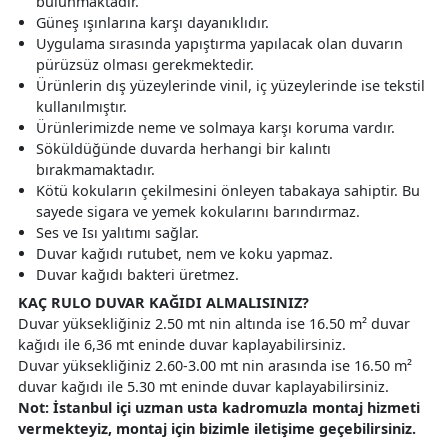
bulunmaktadır.
Güneş ışınlarına karşı dayanıklıdır.
Uygulama sırasında yapıştırma yapılacak olan duvarın
pürüzsüz olması gerekmektedir.
Ürünlerin dış yüzeylerinde vinil, iç yüzeylerinde ise tekstil
kullanılmıştır.
Ürünlerimizde neme ve solmaya karşı koruma vardır.
Söküldüğünde duvarda herhangi bir kalıntı
bırakmamaktadır.
Kötü kokuların çekilmesini önleyen tabakaya sahiptir. Bu
sayede sigara ve yemek kokularını barındırmaz.
Ses ve Isı yalıtımı sağlar.
Duvar kağıdı rutubet, nem ve koku yapmaz.
Duvar kağıdı bakteri üretmez.
KAÇ RULO DUVAR KAĞIDI ALMALISINIZ?
Duvar yüksekliğiniz 2.50 mt nin altında ise 16.50 m² duvar
kağıdı ile 6,36 mt eninde duvar kaplayabilirsiniz.
Duvar yüksekliğiniz 2.60-3.00 mt nin arasında ise 16.50 m²
duvar kağıdı ile 5.30 mt eninde duvar kaplayabilirsiniz.
Not: İstanbul içi uzman usta kadromuzla montaj hizmeti
vermekteyiz, montaj için bizimle iletişime geçebilirsiniz.