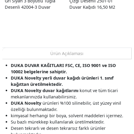
Gri Siyah 3 Boyutlu Tuğla
Çizgi Desenli 2501-01
Desenli 42004-3 Duvar
Duvar Kağıdı 16,50 M2
Kağıdı 16.50 M²
Ürün Açıklaması
DUKA DUVAR KAĞITLARI FSC, CE, ISO 9001 ve ISO
10002 belgelerine sahiptir.
DUKA Novelty yerli duvar kağıdı ürünleri 1. sınıf
kağıttan üretilmektedir.
DUKA Novelty duvar kağıtlarını
konut ve tüm ticari
mekanlarınızda kullanabilirsiniz.
DUKA Novelty
ürünleri %100 silinebilir, üst yüzey vinil
özelliği bulunmaktadır.
kimyasal herhangi bir boya, solvent maddeleri içermez.
Su bazlı mürekkep kullanılarak üretilmektedir.
Desen tekrarlı ve desen tekrarsız farklı ürünler