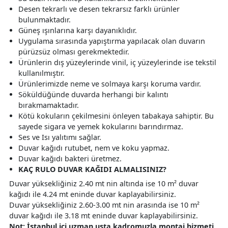
Desen tekrarlı ve desen tekrarsız farklı ürünler
bulunmaktadır.
Güneş ışınlarına karşı dayanıklıdır.
Uygulama sırasında yapıştırma yapılacak olan duvarın
pürüzsüz olması gerekmektedir.
Ürünlerin dış yüzeylerinde vinil, iç yüzeylerinde ise tekstil
kullanılmıştır.
Ürünlerimizde neme ve solmaya karşı koruma vardır.
Söküldüğünde duvarda herhangi bir kalıntı
bırakmamaktadır.
Kötü kokuların çekilmesini önleyen tabakaya sahiptir. Bu
sayede sigara ve yemek kokularını barındırmaz.
Ses ve Isı yalıtımı sağlar.
Duvar kağıdı rutubet, nem ve koku yapmaz.
Duvar kağıdı bakteri üretmez.
KAÇ RULO DUVAR KAĞIDI ALMALISINIZ?
Duvar yüksekliğiniz 2.40 mt nin altında ise 10 m² duvar
kağıdı ile 4.24 mt eninde duvar kaplayabilirsiniz.
Duvar yüksekliğiniz 2.60-3.00 mt nin arasında ise 10 m²
duvar kağıdı ile 3.18 mt eninde duvar kaplayabilirsiniz.
Not: İstanbul içi uzman usta kadromuzla montaj hizmeti