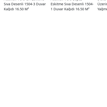
Sıva Desenli 1504-3 Duvar
Eskitme Sıva Desenli 1504-
Üzeri
Kağıdı 16.50 M²
1 Duvar Kağıdı 16.50 M²
Yağmu
Duvar