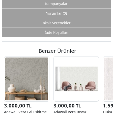
Kampanyalar
Yorumlar (0)
Taksit Seçenekleri
İade Koşulları
Benzer Ürünler
3.000,00
3.000,00
1.5
TL
TL
Adawall Vera Gri Eskitme
Adawall Vera Beyaz
Duka 