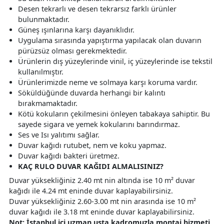
Desen tekrarlı ve desen tekrarsız farklı ürünler
bulunmaktadır.
Güneş ışınlarına karşı dayanıklıdır.
Uygulama sırasında yapıştırma yapılacak olan duvarın
pürüzsüz olması gerekmektedir.
Ürünlerin dış yüzeylerinde vinil, iç yüzeylerinde ise tekstil
kullanılmıştır.
Ürünlerimizde neme ve solmaya karşı koruma vardır.
Söküldüğünde duvarda herhangi bir kalıntı
bırakmamaktadır.
Kötü kokuların çekilmesini önleyen tabakaya sahiptir. Bu
sayede sigara ve yemek kokularını barındırmaz.
Ses ve Isı yalıtımı sağlar.
Duvar kağıdı rutubet, nem ve koku yapmaz.
Duvar kağıdı bakteri üretmez.
KAÇ RULO DUVAR KAĞIDI ALMALISINIZ?
Duvar yüksekliğiniz 2.40 mt nin altında ise 10 m² duvar
kağıdı ile 4.24 mt eninde duvar kaplayabilirsiniz.
Duvar yüksekliğiniz 2.60-3.00 mt nin arasında ise 10 m²
duvar kağıdı ile 3.18 mt eninde duvar kaplayabilirsiniz.
Not: İstanbul içi uzman usta kadromuzla montaj hizmeti