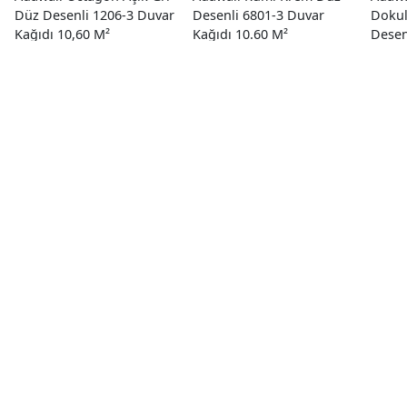
Düz Desenli 1206-3 Duvar
Desenli 6801-3 Duvar
Doku
Kağıdı 10,60 M²
Kağıdı 10.60 M²
Desen
Kağıd