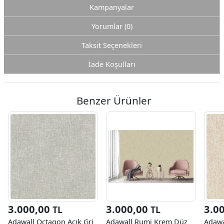
Kampanyalar
Yorumlar (0)
Taksit Seçenekleri
İade Koşulları
Benzer Ürünler
3.000,00
3.000,00
3.0
TL
TL
Adawall Octagon Açık Gri
Adawall Rumi Krem Düz
Adawa