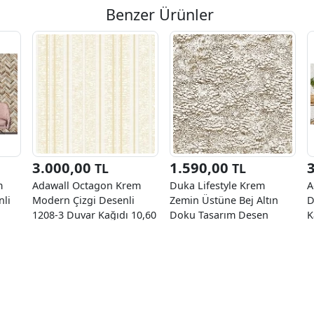
Benzer Ürünler
3.000,00
1.590,00
TL
TL
m
Adawall Octagon Krem
Duka Lifestyle Krem
A
nli
Modern Çizgi Desenli
Zemin Üstüne Bej Altın
D
1208-3 Duvar Kağıdı 10,60
Doku Tasarım Desen
K
M²
23530-1 Duvar Kağıdı
10.60 M²