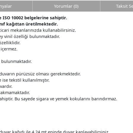
yalar
Yorumlar (0)
Taksit S
ISO 10002 belgelerine sahiptir.
nıf kağıttan üretilmektedir.
icari mekanlarınızda kullanabilirsiniz.
ey vinil özelliği bulunmaktadır.
elliklidir.
 içermez.
r bulunmaktadır.
 duvarın pürüzsüz olması gerekmektedir.
ise tekstil kullanılmıştır.
ardır.
ırakmamaktadır.
ahiptir. Bu sayede sigara ve yemek kokularını barındırmaz.
duvar kağıdı ile 4.24 mt eninde duvar kaplayabilirsiniz.