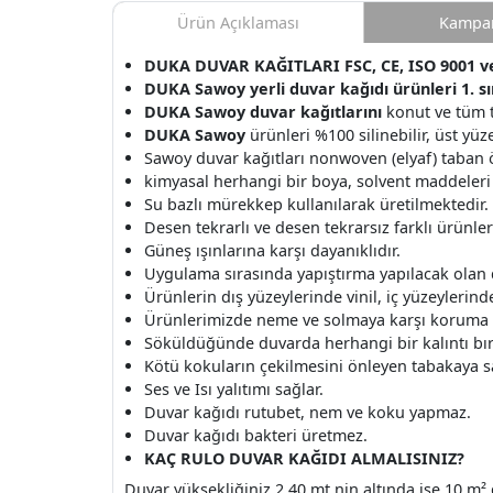
Ürün Açıklaması
Kampan
DUKA DUVAR KAĞITLARI FSC, CE, ISO 9001 ve 
DUKA Sawoy yerli duvar kağıdı ürünleri 1. sı
DUKA Sawoy duvar kağıtlarını
konut ve tüm t
DUKA Sawoy
ürünleri %100 silinebilir, üst yüz
Sawoy duvar kağıtları nonwoven (elyaf) taban öz
kimyasal herhangi bir boya, solvent maddeleri
Su bazlı mürekkep kullanılarak üretilmektedir.
Desen tekrarlı ve desen tekrarsız farklı ürünle
Güneş ışınlarına karşı dayanıklıdır.
Uygulama sırasında yapıştırma yapılacak olan
Ürünlerin dış yüzeylerinde vinil, iç yüzeylerinde 
Ürünlerimizde neme ve solmaya karşı koruma v
Söküldüğünde duvarda herhangi bir kalıntı b
Kötü kokuların çekilmesini önleyen tabakaya s
Ses ve Isı yalıtımı sağlar.
Duvar kağıdı rutubet, nem ve koku yapmaz.
Duvar kağıdı bakteri üretmez.
KAÇ RULO DUVAR KAĞIDI ALMALISINIZ?
Duvar yüksekliğiniz 2.40 mt nin altında ise 10 m² 