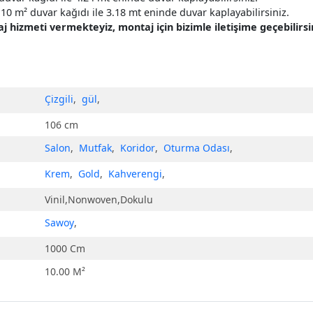
10 m² duvar kağıdı ile 3.18 mt eninde duvar kaplayabilirsiniz.
hizmeti vermekteyiz, montaj için bizimle iletişime geçebilirsin
Çizgili
,
gül
,
106 cm
Salon
,
Mutfak
,
Koridor
,
Oturma Odası
,
Krem
,
Gold
,
Kahverengi
,
Vinil,Nonwoven,Dokulu
Sawoy
,
1000 Cm
10.00 M²