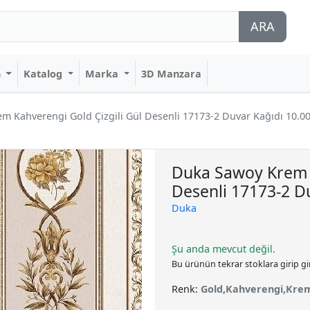
ARA
n
Katalog
Marka
3D Manzara
m Kahverengi Gold Çizgili Gül Desenli 17173-2 Duvar Kağıdı 10.0
Duka Sawoy Krem K
Desenli 17173-2 D
Duka
Şu anda mevcut değil.
Bu ürünün tekrar stoklara girip g
Renk:
Gold,Kahverengi,Kre