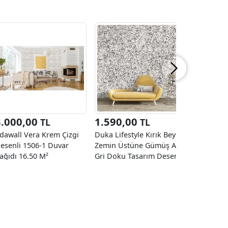
3.000,00
1.590,00
3.000
TL
TL
dawall Vera Krem Çizgi
Duka Lifestyle Kırık Beyaz
Adawall V
esenli 1506-1 Duvar
Zemin Üstüne Gümüş Açık
Desenli 1
ağıdı 16.50 M²
Gri Doku Tasarım Desen
Kağıdı 16
23530-3 Duvar Kağıdı
10.60 M²