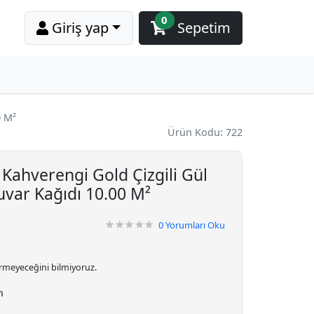
0
Giriş yap
Sepetim
0 M²
Ürün Kodu: 722
ahverengi Gold Çizgili Gül
uvar Kağıdı 10.00 M²
0
Yorumları Oku
irmeyeceğini bilmiyoruz.
m