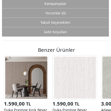
Kampanyalar
Yorumlar (0)
Taksit Seçenekleri
İade Koşulları
Benzer Ürünler
1.590,00
1.590,00
3.0
TL
TL
Duka Prestige Kırık Beyaz
Duka Prestige Beyaz
Adawa