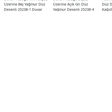
Üzerine Bej Yağmur Düz
Üzerine Açık Gri Düz
Düz D
Desenli 25238-1 Duvar
Yağmur Desenli 25238-4
Kağıd
Kağıdı 10.60 M²
Duvar Kağıdı 10.60 M²