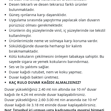
Desen tekrarlı ve desen tekrarsız farklı ürünler
bulunmaktadır.
Güneş ışınlarına karşı dayanıklıdır.
Uygulama sırasında yapıştırma yapılacak olan duvarın
pürüzsüz olması gerekmektedir.
Ürünlerin dış yüzeylerinde vinil, iç yüzeylerinde ise tekstil
kullanılmıştır.
Ürünlerimizde neme ve solmaya karşı koruma vardır.
Söküldüğünde duvarda herhangi bir kalıntı
bırakmamaktadır.
Kötü kokuların çekilmesini önleyen tabakaya sahiptir. Bu
sayede sigara ve yemek kokularını barındırmaz.
Ses ve Isı yalıtımı sağlar.
Duvar kağıdı rutubet, nem ve koku yapmaz.
Duvar kağıdı bakteri üretmez.
KAÇ RULO DUVAR KAĞIDI ALMALISINIZ?
Duvar yüksekliğiniz 2.40 mt nin altında ise 10 m² duvar
kağıdı ile 4.24 mt eninde duvar kaplayabilirsiniz.
Duvar yüksekliğiniz 2.60-3.00 mt nin arasında ise 10 m²
duvar kağıdı ile 3.18 mt eninde duvar kaplayabilirsiniz.
Not: İstanbul içi uzman usta kadromuzla montaj hizmeti