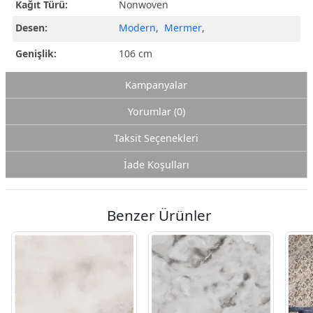
Kağıt Türü:
Nonwoven
Desen:
Modern
,
Mermer
,
Genişlik:
106 cm
Kampanyalar
Yorumlar (0)
Taksit Seçenekleri
İade Koşulları
Benzer Ürünler