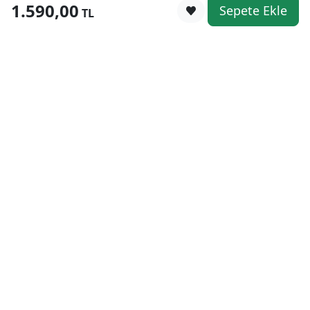
1.590,00
Sepete Ekle
0
TL
Kategoriler
WhatsApp
Keşfet
Sepetim
Güvenli Alışveriş
Kolay iade
Mobil Cebinizde
Uygun Fiyat Garantisi