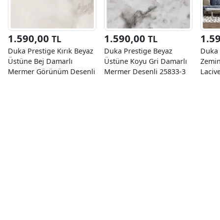
1.590,00
1.590,00
1.5
TL
TL
Duka Prestige Kırık Beyaz
Duka Prestige Beyaz
Duka L
Üstüne Bej Damarlı
Üstüne Koyu Gri Damarlı
Zemin
Mermer Görünüm Desenli
Mermer Desenli 25833-3
Laciv
25833-1 Duvar Kağıdı
Duvar Kağıdı 10.00 M²
Geome
10.00 M²
23050
10.60