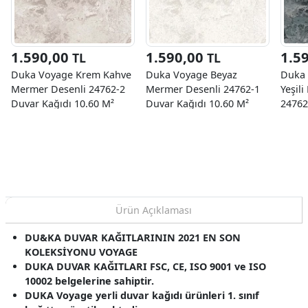
1.590,00
1.590,00
1.5
TL
TL
Duka Voyage Krem Kahve
Duka Voyage Beyaz
Duka 
Mermer Desenli 24762-2
Mermer Desenli 24762-1
Yeşil
Duvar Kağıdı 10.60 M²
Duvar Kağıdı 10.60 M²
24762
10.60
Ürün Açıklaması
DU&KA DUVAR KAĞITLARININ 2021 EN SON
KOLEKSİYONU VOYAGE
DUKA DUVAR KAĞITLARI FSC, CE, ISO 9001 ve ISO
10002 belgelerine sahiptir.
DUKA Voyage yerli duvar kağıdı ürünleri 1. sınıf