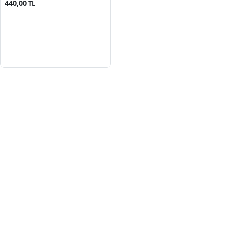
440,00
TL