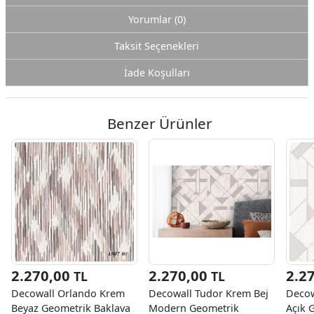
Yorumlar (0)
Taksit Seçenekleri
İade Koşulları
Benzer Ürünler
2.270,00
2.270,00
2.2
TL
TL
Decowall Orlando Krem
Decowall Tudor Krem Bej
Decow
Beyaz Geometrik Baklava
Modern Geometrik
Açık 