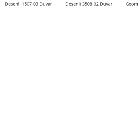
Desenli 1507-03 Duvar
Desenli 3508-02 Duvar
Geome
Kağıdı 16.50 M²
Kağıdı 16.50 M²
04 Du