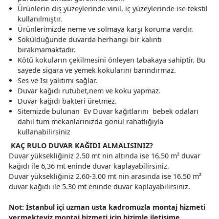
Ürünlerin dış yüzeylerinde vinil, iç yüzeylerinde ise tekstil
kullanılmıştır.
Ürünlerimizde neme ve solmaya karşı koruma vardır.
Söküldüğünde duvarda herhangi bir kalıntı
bırakmamaktadır.
Kötü kokuların çekilmesini önleyen tabakaya sahiptir. Bu
sayede sigara ve yemek kokularını barındırmaz.
Ses ve Isı yalıtımı sağlar.
Duvar kağıdı rutubet,nem ve koku yapmaz.
Duvar kağıdı bakteri üretmez.
Sitemizde bulunan Ev Duvar kağıtlarını bebek odaları
dahil tüm mekanlarınızda gönül rahatlığıyla
kullanabilirsiniz
KAÇ RULO DUVAR KAĞIDI ALMALISINIZ?
Duvar yüksekliğiniz 2.50 mt nin altında ise 16.50 m² duvar
kağıdı ile 6,36 mt eninde duvar kaplayabilirsiniz.
Duvar yüksekliğiniz 2.60-3.00 mt nin arasında ise 16.50 m²
duvar kağıdı ile 5.30 mt eninde duvar kaplayabilirsiniz.
Not: İstanbul içi uzman usta kadromuzla montaj hizmeti
vermekteyiz,montaj hizmeti için bizimle iletişime