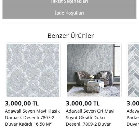
Taksit Seçenekleri
İade Koşulları
Benzer Ürünler
3.000,00
3.000,00
3.0
TL
TL
Adawall Seven Mavi Klasik
Adawall Seven Gri Mavi
Adawa
Damask Desenli 7807-2
Soyut Oksitli Doku
Parke
Duvar Kağıdı 16.50 M²
Desenli 7809-2 Duvar
Duvar
Kağıdı 16.50 M²