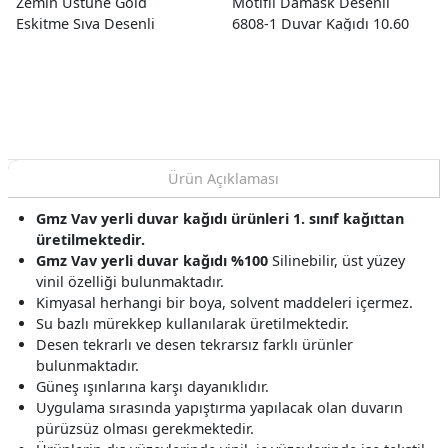
Zemin Üstüne Gold
Motifli Damask Desenli
Eskitme Sıva Desenli
6808-1 Duvar Kağıdı 10.60
41254 Duvar Kağıdı 16.10
M²
M²
Ürün Açıklaması
Gmz Vav yerli duvar kağıdı ürünleri 1. sınıf kağıttan
üretilmektedir.
Gmz Vav yerli duvar kağıdı %100
Silinebilir, üst yüzey
vinil özelliği bulunmaktadır.
Kimyasal herhangi bir boya, solvent maddeleri içermez.
Su bazlı mürekkep kullanılarak üretilmektedir.
Desen tekrarlı ve desen tekrarsız farklı ürünler
bulunmaktadır.
Güneş ışınlarına karşı dayanıklıdır.
Uygulama sırasında yapıştırma yapılacak olan duvarın
pürüzsüz olması gerekmektedir.