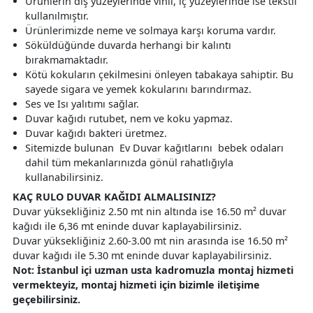
Ürünlerin dış yüzeylerinde vinil, iç yüzeylerinde ise tekstil
kullanılmıştır.
Ürünlerimizde neme ve solmaya karşı koruma vardır.
Söküldüğünde duvarda herhangi bir kalıntı
bırakmamaktadır.
Kötü kokuların çekilmesini önleyen tabakaya sahiptir. Bu
sayede sigara ve yemek kokularını barındırmaz.
Ses ve Isı yalıtımı sağlar.
Duvar kağıdı rutubet, nem ve koku yapmaz.
Duvar kağıdı bakteri üretmez.
Sitemizde bulunan Ev Duvar kağıtlarını bebek odaları
dahil tüm mekanlarınızda gönül rahatlığıyla
kullanabilirsiniz.
KAÇ RULO DUVAR KAĞIDI ALMALISINIZ?
Duvar yüksekliğiniz 2.50 mt nin altında ise 16.50 m² duvar
kağıdı ile 6,36 mt eninde duvar kaplayabilirsiniz.
Duvar yüksekliğiniz 2.60-3.00 mt nin arasında ise 16.50 m²
duvar kağıdı ile 5.30 mt eninde duvar kaplayabilirsiniz.
Not: İstanbul içi uzman usta kadromuzla montaj hizmeti
vermekteyiz, montaj hizmeti için bizimle iletişime
geçebilirsiniz.