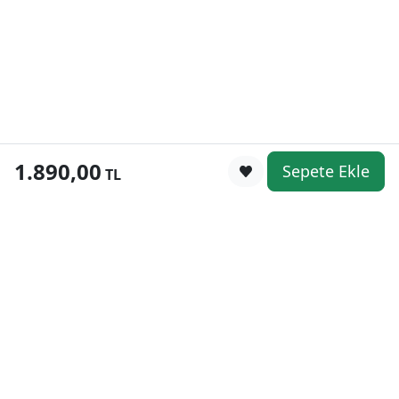
1.890,00
Sepete Ekle
0
TL
Kategoriler
WhatsApp
Keşfet
Sepetim
Güvenli Alışveriş
Kolay iade