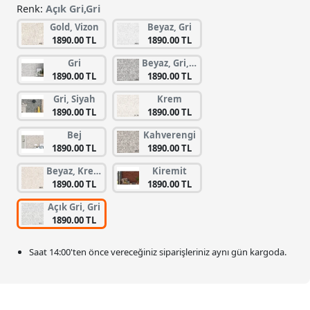
Renk:
Açık Gri,Gri
Gold, Vizon
Beyaz, Gri
1890.00 TL
1890.00 TL
Gri
Beyaz, Gri, Koyu Gri
1890.00 TL
1890.00 TL
Gri, Siyah
Krem
1890.00 TL
1890.00 TL
Bej
Kahverengi
1890.00 TL
1890.00 TL
Beyaz, Krem
Kiremit
1890.00 TL
1890.00 TL
Açık Gri, Gri
1890.00 TL
Saat
14:00
'ten önce vereceğiniz siparişleriniz
aynı gün kargoda.