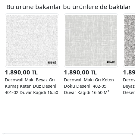
Bu ürüne bakanlar bu ürünlere de baktılar
1.890,00
1.890,00
1.8
TL
TL
Decowall Maki Beyaz Gri
Decowall Maki Gri Keten
Decow
Kumaş Keten Düz Desenli
Doku Desenli 402-05
Beyaz
401-02 Duvar Kağıdı 16.50
Duvar Kağıdı 16.50 M²
Desen
M²
Kağıd