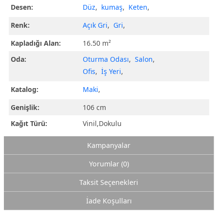
Desen:
Düz
,
kumaş
,
Keten
,
Renk:
Açık Gri
,
Gri
,
Kapladığı Alan:
16.50 m²
Oda:
Oturma Odası
,
Salon
,
Ofis
,
İş Yeri
,
Katalog:
Maki
,
Genişlik:
106 cm
Kağıt Türü:
Vinil,Dokulu
Kampanyalar
Yorumlar (0)
Taksit Seçenekleri
İade Koşulları