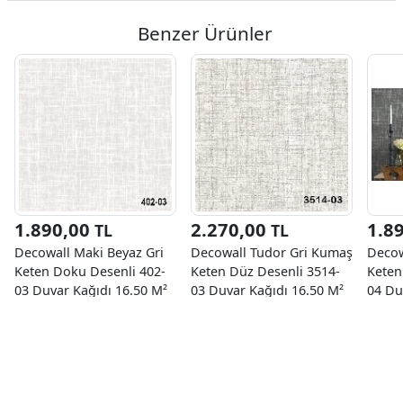
Benzer Ürünler
1.890,00
2.270,00
1.8
TL
TL
Decowall Maki Beyaz Gri
Decowall Tudor Gri Kumaş
Decow
Keten Doku Desenli 402-
Keten Düz Desenli 3514-
Keten
03 Duvar Kağıdı 16.50 M²
03 Duvar Kağıdı 16.50 M²
04 Du