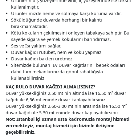
Ürünlerin dış yüzeylerinde vinil, iç yüzeylerinde ise tekstil
kullanılmıştır.
Ürünlerimizde neme ve solmaya karşı koruma vardır.
Söküldüğünde duvarda herhangi bir kalıntı
bırakmamaktadır.
Kötü kokuların çekilmesini önleyen tabakaya sahiptir. Bu
sayede sigara ve yemek kokularını barındırmaz.
Ses ve Isı yalıtımı sağlar.
Duvar kağıdı rutubet, nem ve koku yapmaz.
Duvar kağıdı bakteri üretmez.
Sitemizde bulunan Ev Duvar kağıtlarını bebek odaları
dahil tüm mekanlarınızda gönül rahatlığıyla
kullanabilirsiniz.
KAÇ RULO DUVAR KAĞIDI ALMALISINIZ?
Duvar yüksekliğiniz 2.50 mt nin altında ise 16.50 m² duvar
kağıdı ile 6,36 mt eninde duvar kaplayabilirsiniz.
Duvar yüksekliğiniz 2.60-3.00 mt nin arasında ise 16.50 m²
duvar kağıdı ile 5.30 mt eninde duvar kaplayabilirsiniz.
Not: İstanbul içi uzman usta kadromuzla montaj hizmeti
vermekteyiz, montaj hizmeti için bizimle iletişime
geçebilirsiniz.