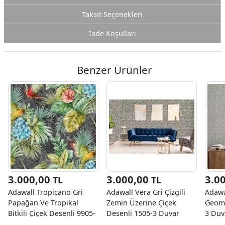
Taksit Seçenekleri
İade Koşulları
Benzer Ürünler
3.000,00
3.000,00
3.0
TL
TL
Adawall Tropicano Gri
Adawall Vera Gri Çizgili
Adawa
Papağan Ve Tropikal
Zemin Üzerine Çiçek
Geome
Bitkili Çiçek Desenli 9905-
Desenli 1505-3 Duvar
3 Duv
4 Duvar Kağıdı 16.50 M²
Kağıdı 16.50 M²