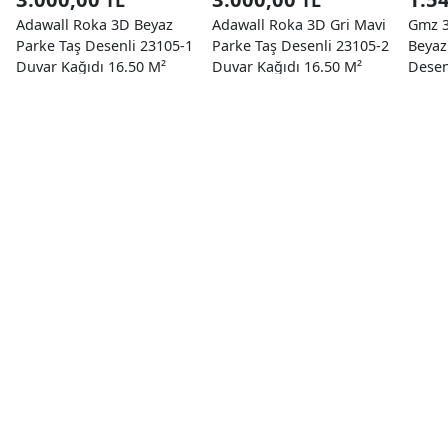
TL
TL
Adawall Roka 3D Beyaz
Adawall Roka 3D Gri Mavi
Gmz 3
Parke Taş Desenli 23105-1
Parke Taş Desenli 23105-2
Beyaz
Duvar Kağıdı 16.50 M²
Duvar Kağıdı 16.50 M²
Desen
Kağıd