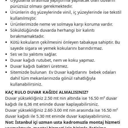
Uygulama sırasında yapıştırma yapılacak olan duvarın
pürüzsüz olması gerekmektedir.
Ürünlerin dış yüzeylerinde vinil, iç yüzeylerinde ise tekstil
kullanılmıştır.
Ürünlerimizde neme ve solmaya karşı koruma vardır.
Söküldüğünde duvarda herhangi bir kalıntı
bırakmamaktadır.
Kötü kokuların çekilmesini önleyen tabakaya sahiptir. Bu
sayede sigara ve yemek kokularını barındırmaz.
Ses ve Isı yalıtımı sağlar.
Duvar kağıdı rutubet, nem ve koku yapmaz.
Duvar kağıdı bakteri üretmez.
Sitemizde bulunan Ev Duvar kağıtlarını bebek odaları
dahil tüm mekanlarınızda gönül rahatlığıyla
kullanabilirsiniz.
KAÇ RULO DUVAR KAĞIDI ALMALISINIZ?
Duvar yüksekliğiniz 2.50 mt nin altında ise 16.50 m² duvar
kağıdı ile 6,36 mt eninde duvar kaplayabilirsiniz.
Duvar yüksekliğiniz 2.60-3.00 mt nin arasında ise 16.50 m²
duvar kağıdı ile 5.30 mt eninde duvar kaplayabilirsiniz.
Not: İstanbul içi uzman usta kadromuzla montaj hizmeti