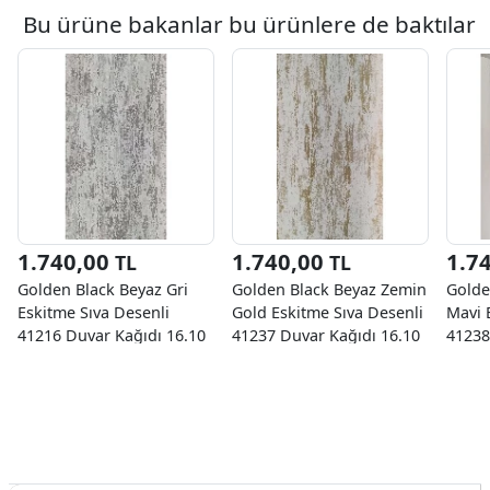
Bu ürüne bakanlar bu ürünlere de baktılar
1.740,00
1.740,00
1.7
TL
TL
Golden Black Beyaz Gri
Golden Black Beyaz Zemin
Golde
Eskitme Sıva Desenli
Gold Eskitme Sıva Desenli
Mavi 
41216 Duvar Kağıdı 16.10
41237 Duvar Kağıdı 16.10
41238
M²
M²
M²