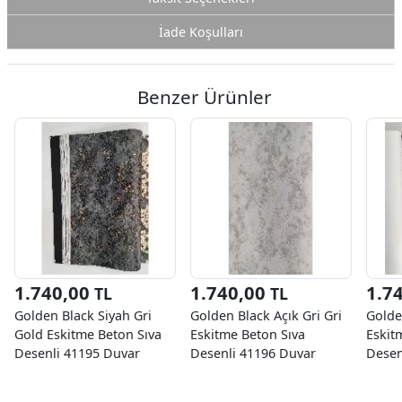
İade Koşulları
Benzer Ürünler
1.740,00
1.740,00
1.7
TL
TL
Golden Black Siyah Gri
Golden Black Açık Gri Gri
Golde
Gold Eskitme Beton Sıva
Eskitme Beton Sıva
Eskit
Desenli 41195 Duvar
Desenli 41196 Duvar
Desen
Kağıdı 16.10 M²
Kağıdı 16.10 M²
Kağıd