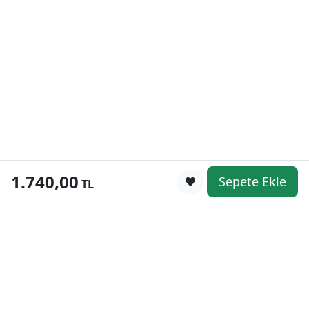
1.740,00
Sepete Ekle
0
TL
Kategoriler
WhatsApp
Keşfet
Sepetim