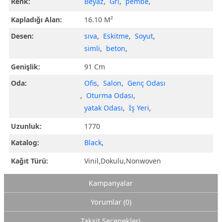
Renk:
Beyaz
,
Gri
,
pembe
,
Kapladığı Alan:
16.10 M²
Desen:
sıva
,
Eskitme
,
Soyut
,
simli
,
beton
,
Genişlik:
91 Cm
Oda:
Ofis
,
Salon
,
Genç Odası
,
Oturma Odası
,
yatak Odası
,
İş Yeri
,
Uzunluk:
1770
Katalog:
Black
,
Kağıt Türü:
Vinil,Dokulu,Nonwoven
Kampanyalar
Yorumlar (0)
Taksit Seçenekleri