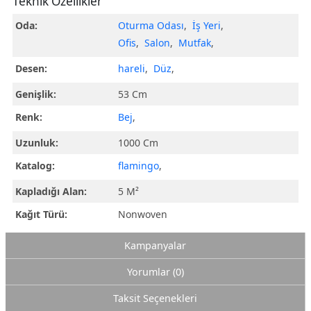
Teknik Özellikler
Oda:
Oturma Odası
,
İş Yeri
,
Ofis
,
Salon
,
Mutfak
,
Desen:
hareli
,
Düz
,
Genişlik:
53 Cm
Renk:
Bej
,
Uzunluk:
1000 Cm
Katalog:
flamingo
,
Kapladığı Alan:
5 M²
Kağıt Türü:
Nonwoven
Kampanyalar
Yorumlar (0)
Taksit Seçenekleri