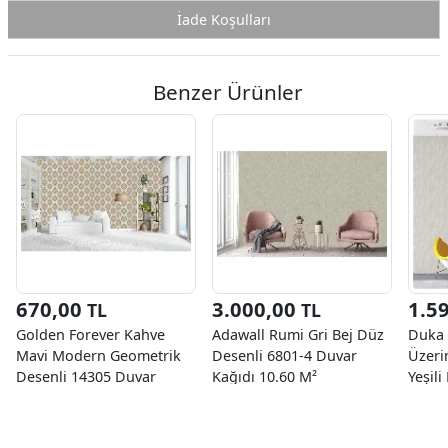
İade Koşulları
Benzer Ürünler
670,00
3.000,00
1.5
TL
TL
Golden Forever Kahve
Adawall Rumi Gri Bej Düz
Duka 
Mavi Modern Geometrik
Desenli 6801-4 Duvar
Üzeri
Desenli 14305 Duvar
Kağıdı 10.60 M²
Yeşili
Kağıdı 5 M²
2 Duv