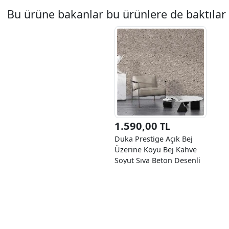
Bu ürüne bakanlar bu ürünlere de baktılar
1.590,00
TL
Duka Prestige Açık Bej
Üzerine Koyu Bej Kahve
Soyut Sıva Beton Desenli
25710-3 Duvar Kağıdı
10.60 M²