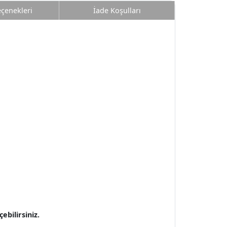
eçenekleri
İade Koşulları
bilirsiniz.