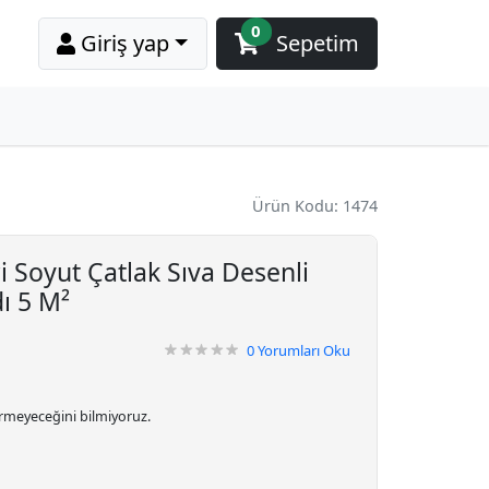
0
Giriş yap
Sepetim
Ürün Kodu: 1474
 Soyut Çatlak Sıva Desenli
ı 5 M²
0
Yorumları Oku
irmeyeceğini bilmiyoruz.