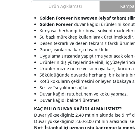
Ürün Açıklaması
Kampan
Golden Forever Nonwoven (elyaf taban) silineb
Golden Forever
duvar kağıdı ürünlerini konut 
Kimyasal herhangi bir boya, solvent maddeleri
Su bazlı mürekkep kullanılarak üretilmektedir.
Desen tekrarlı ve desen tekrarsız farklı ürünle
Güneş ışınlarına karşı dayanıklıdır.
Uygulama sırasında yapıştırma yapılacak olan
Ürünlerin dış yüzeylerinde vinil, iç yüzeylerinde 
Ürünlerimizde neme ve solmaya karşı koruma v
Söküldüğünde duvarda herhangi bir kalıntı b
Kötü kokuların çekilmesini önleyen tabakaya s
Ses ve Isı yalıtımı sağlar.
Duvar kağıdı rutubet,nem ve koku yapmaz.
Duvar kağıdı bakteri üretmez.
KAÇ RULO DUVAR KAĞIDI ALMALISINIZ?
Duvar yüksekliğiniz 2.40 mt nin altında ise 5 m² d
Duvar yüksekliğiniz 2.60-3.00 mt nin arasında ise 
Not: İstanbul içi uzman usta kadromuzla montaj 