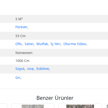
5 M²
Forever
,
53 Cm
Ofis
,
Salon
,
Mutfak
,
İş Yeri
,
Oturma Odası
,
Nonwoven
1000 Cm
Soyut
,
sıva
,
Eskitme
,
Gri
,
Benzer Ürünler