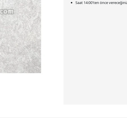
Saat
14:00
'ten önce vereceğiniz