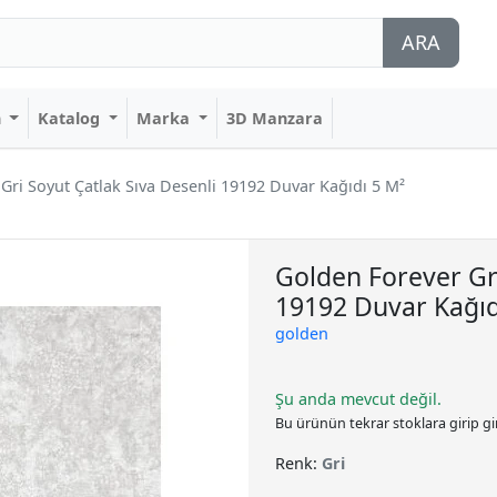
ARA
n
Katalog
Marka
3D Manzara
Gri Soyut Çatlak Sıva Desenli 19192 Duvar Kağıdı 5 M²
Golden Forever Gri
19192 Duvar Kağıd
golden
Şu anda mevcut değil.
Bu ürünün tekrar stoklara girip g
Renk:
Gri