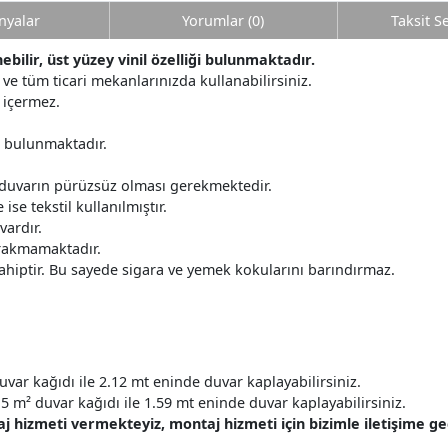
yalar
Yorumlar (0)
Taksit S
ilir, üst yüzey vinil özelliği bulunmaktadır.
ve tüm ticari mekanlarınızda kullanabilirsiniz.
 içermez.
r bulunmaktadır.
 duvarın pürüzsüz olması gerekmektedir.
ise tekstil kullanılmıştır.
ardır.
ırakmamaktadır.
ahiptir. Bu sayede sigara ve yemek kokularını barındırmaz.
uvar kağıdı ile 2.12 mt eninde duvar kaplayabilirsiniz.
5 m² duvar kağıdı ile 1.59 mt eninde duvar kaplayabilirsiniz.
hizmeti vermekteyiz, montaj hizmeti için bizimle iletişime geçe