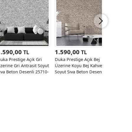
1.590,00
1.590,00
1.740
TL
TL
uka Prestige Açık Gri
Duka Prestige Açık Bej
Golden Bl
zerine Gri Antrasit Soyut
Üzerine Koyu Bej Kahve
Gümüş Es
ıva Beton Desenli 25710-
Soyut Sıva Beton Desenli
Desenli 
 Duvar Kağıdı 10.60 M²
25710-3 Duvar Kağıdı
Kağıdı 16
10.60 M²