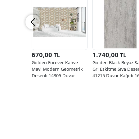
670,00
1.740,00
TL
TL
Golden Forever Kahve
Golden Black Beyaz Sa
Mavi Modern Geometrik
Gri Eskitme Sıva Desen
Desenli 14305 Duvar
41215 Duvar Kağıdı 1
Kağıdı 5 M²
M²