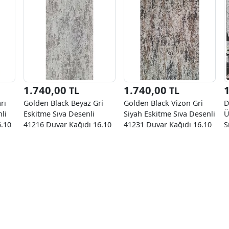
1.740,00
1.740,00
TL
TL
rı
Golden Black Beyaz Gri
Golden Black Vizon Gri
D
li
Eskitme Sıva Desenli
Siyah Eskitme Sıva Desenli
Ü
6.10
41216 Duvar Kağıdı 16.10
41231 Duvar Kağıdı 16.10
S
M²
M²
2