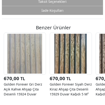
Taksit Seçenekleri
İade Koşulları
Benzer Ürünler
670,00
670,00
670
TL
TL
Golden Forever Gri Derz
Golden Forever Siyah Derz
Golde
Açık Kahve Ahşap Çıta
Kiraz Ahşap Çıta Desenli
Ahşap
Desenli 15924 Duvar
15929 Duvar Kağıdı 5 M²
Kağıd
Kağıdı 5 M²