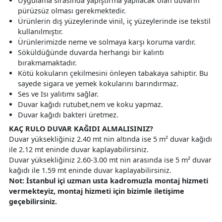
Uygulama sırasında yapıştırma yapılacak olan duvarın
pürüzsüz olması gerekmektedir.
Ürünlerin dış yüzeylerinde vinil, iç yüzeylerinde ise tekstil
kullanılmıştır.
Ürünlerimizde neme ve solmaya karşı koruma vardır.
Söküldüğünde duvarda herhangi bir kalıntı
bırakmamaktadır.
Kötü kokuların çekilmesini önleyen tabakaya sahiptir. Bu
sayede sigara ve yemek kokularını barındırmaz.
Ses ve Isı yalıtımı sağlar.
Duvar kağıdı rutubet,nem ve koku yapmaz.
Duvar kağıdı bakteri üretmez.
KAÇ RULO DUVAR KAĞIDI ALMALISINIZ?
Duvar yüksekliğiniz 2.40 mt nin altında ise 5 m² duvar kağıdı
ile 2.12 mt eninde duvar kaplayabilirsiniz.
Duvar yüksekliğiniz 2.60-3.00 mt nin arasında ise 5 m² duvar
kağıdı ile 1.59 mt eninde duvar kaplayabilirsiniz.
Not: İstanbul içi uzman usta kadromuzla montaj hizmeti
vermekteyiz, montaj hizmeti için bizimle iletişime
geçebilirsiniz.