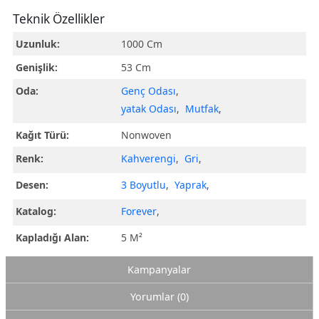
Teknik Özellikler
Uzunluk:
1000 Cm
Genişlik:
53 Cm
Oda:
Genç Odası
,
yatak Odası
,
Mutfak
,
Kağıt Türü:
Nonwoven
Renk:
Kahverengi
,
Gri
,
Desen:
3 Boyutlu
,
Yaprak
,
Katalog:
Forever
,
Kapladığı Alan:
5 M²
Kampanyalar
Yorumlar (0)