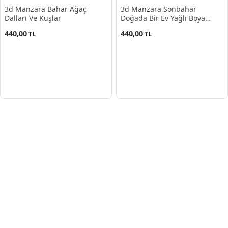
3d Manzara Bahar Ağaç
3d Manzara Sonbahar
Dalları Ve Kuşlar
Doğada Bir Ev Yağlı Boya
Poster
440,00
440,00
TL
TL