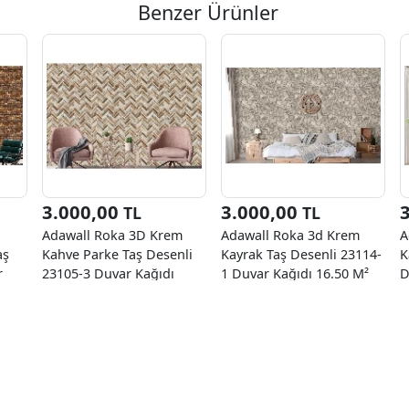
Benzer Ürünler
3.000,00
3.000,00
TL
TL
Adawall Roka 3D Krem
Adawall Roka 3d Krem
A
aş
Kahve Parke Taş Desenli
Kayrak Taş Desenli 23114-
K
r
23105-3 Duvar Kağıdı
1 Duvar Kağıdı 16.50 M²
D
16.50 M²
K