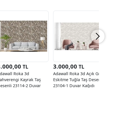
3.000,00
3.000,00
3.000
TL
TL
dawall Roka 3d
Adawall Roka 3d Açık Gri
Adawall 
ahverengi Kayrak Taş
Eskitme Tuğla Taş Desenli
Eskitme T
esenli 23114-2 Duvar
23104-1 Duvar Kağıdı
23104-3 D
ağıdı 16.50 M²
16.50 M²
16.50 M²