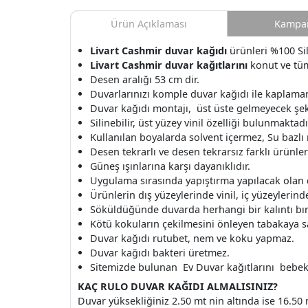
Ürün Açıklaması
Kampan
Livart Cashmir duvar kağıdı
ürünleri %100 Sili
Livart Cashmir duvar kağıtlarını
konut ve tüm
Desen aralığı 53 cm dir.
Duvarlarınızı komple duvar kağıdı ile kaplamanı
Duvar kağıdı montajı, üst üste gelmeyecek şek
Silinebilir, üst yüzey vinil özelliği bulunmaktadı
Kullanılan boyalarda solvent içermez, Su bazlı
Desen tekrarlı ve desen tekrarsız farklı ürünle
Güneş ışınlarına karşı dayanıklıdır.
Uygulama sırasında yapıştırma yapılacak olan
Ürünlerin dış yüzeylerinde vinil, iç yüzeylerinde 
Söküldüğünde duvarda herhangi bir kalıntı b
Kötü kokuların çekilmesini önleyen tabakaya s
Duvar kağıdı rutubet, nem ve koku yapmaz.
Duvar kağıdı bakteri üretmez.
Sitemizde bulunan Ev Duvar kağıtlarını bebek o
KAÇ RULO DUVAR KAĞIDI ALMALISINIZ?
Duvar yüksekliğiniz 2.50 mt nin altında ise 16.50 