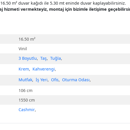
16.50 m² duvar kağıdı ile 5.30 mt eninde duvar kaplayabilirsiniz.
hizmeti vermekteyiz, montaj için bizimle iletişime geçebilirsin
16.50 m²
Vinil
3 Boyutlu
,
Taş
,
Tuğla
,
Krem
,
Kahverengi
,
Mutfak
,
İş Yeri
,
Ofis
,
Oturma Odası
,
106 cm
1550 cm
Cashmir
,