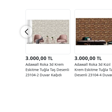
3.000,00
3.000,00
TL
TL
Adawall Roka 3d Krem
Adawall Roka 3d Kızıl
Eskitme Tuğla Taş Desenli
Krem Eskitme Tuğla T
23104-2 Duvar Kağıdı
Desenli 23104-4 Duva
16.50 M²
Kağıdı 16.50 M²