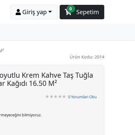
0
Giriş yap
Sepetim
M²
Ürün Kodu: 2014
Boyutlu Krem Kahve Taş Tuğla
ar Kağıdı 16.50 M²
0
Yorumları Oku
irmeyeceğini bilmiyoruz.