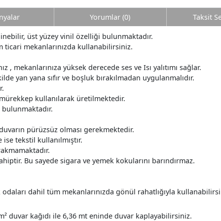
yalar
Yorumlar (0)
Taksit S
nebilir, üst yüzey vinil özelliği bulunmaktadır.
 ticari mekanlarınızda kullanabilirsiniz.
z , mekanlarınıza yüksek derecede ses ve Isı yalıtımı sağlar.
ilde yan yana sıfır ve boşluk bırakılmadan uygulanmalıdır.
r.
 mürekkep kullanılarak üretilmektedir.
r bulunmaktadır.
 duvarın pürüzsüz olması gerekmektedir.
ise tekstil kullanılmıştır.
ırakmamaktadır.
ahiptir. Bu sayede sigara ve yemek kokularını barındırmaz.
daları dahil tüm mekanlarınızda gönül rahatlığıyla kullanabilirsi
m² duvar kağıdı ile 6,36 mt eninde duvar kaplayabilirsiniz.