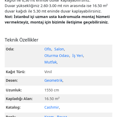
kağıdı ile 6,36 mt eninde duvar kaplayabilirsiniz.
Duvar yüksekliğiniz 2.60-3.00 mt nin arasında ise 16.50 m²
duvar kağıdı ile 5.30 mt eninde duvar kaplayabilirsiniz.
Not: İstanbul içi uzman usta kadromuzla montaj hizmeti
vermekteyiz, montaj için bizimle iletişime geçebilirsiniz.
Teknik Özellikler
Oda:
Ofis
,
Salon
,
Oturma Odası
,
İş Yeri
,
Mutfak
,
Kağıt Türü:
Vinil
Desen:
Geometrik
,
Uzunluk:
1550 cm
Kapladığı Alan:
16.50 m²
Katalog:
Cashmir
,
Renk:
Krem
,
Beyaz
,