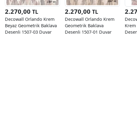
2.270,00
2.270,00
2.2
TL
TL
Decowall Orlando Krem
Decowall Orlando Krem
Decow
Beyaz Geometrik Baklava
Geometrik Baklava
Krem 
Desenli 1507-03 Duvar
Desenli 1507-01 Duvar
Desen
Kağıdı 16.50 M²
Kağıdı 16.50 M²
Kağıd