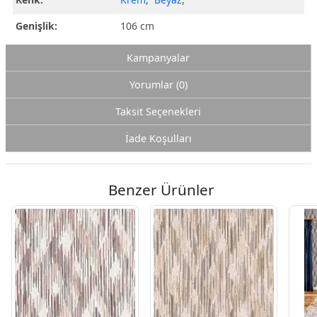
Genişlik:
106 cm
Kampanyalar
Yorumlar (0)
Taksit Seçenekleri
İade Koşulları
Benzer Ürünler