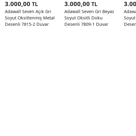
3.000,00
3.000,00
3.0
TL
TL
Adawall Seven Açık Gri
Adawall Seven Gri Beyaz
Adawa
Soyut Oksitlenmiş Metal
Soyut Oksitli Doku
Soyut
Desenli 7815-2 Duvar
Desenli 7809-1 Duvar
Desen
Kağıdı 16.50 M²
Kağıdı 16.50 M²
Kağıd