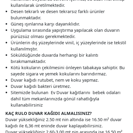
kullanılarak üretilmektedir.
Desen tekrarlı ve desen tekrarsız farklı ürünler
bulunmaktadır.
Güneş ışınlarına karşı dayanıklıdır.
Uygulama sırasında yapıştırma yapılacak olan duvarın
pürüzsüz olması gerekmektedir.
Ürünlerin dış yüzeylerinde vinil, iç yüzeylerinde ise tekstil
kullanılmıştır.
Söküldüğünde duvarda herhangi bir kalıntı
bırakmamaktadır.
Kötü kokuların çekilmesini önleyen tabakaya sahiptir. Bu
sayede sigara ve yemek kokularını barındırmaz.
Duvar kağıdı rutubet, nem ve koku yapmaz.
Duvar kağıdı bakteri üretmez.
Sitemizde bulunan Ev Duvar kağıtlarını bebek odaları
dahil tüm mekanlarınızda gönül rahatlığıyla
kullanabilirsiniz
KAÇ RULO DUVAR KAĞIDI ALMALISINIZ?
Duvar yüksekliğiniz 2.50 mt nin altında ise 16.50 m² duvar
kağıdı ile 6,36 mt eninde duvar kaplayabilirsiniz.
Duvar yüksekliğiniz 2.60-3.00 mt nin arasında ise 16.50 m²