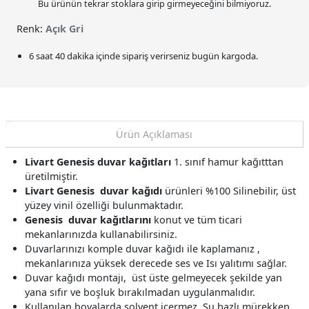
Bu ürünün tekrar stoklara girip girmeyeceğini bilmiyoruz.
Renk:
Açık Gri
6 saat 40 dakika
içinde sipariş verirseniz bugün kargoda.
Ürün Açıklaması
Livart Genesis
duvar kağıtları
1. sınıf hamur kağıtttan
üretilmiştir.
Livart Genesis
duvar kağıdı
ürünleri %100 Silinebilir, üst
yüzey vinil özelliği bulunmaktadır.
Genesis
duvar kağıtlarını
konut ve tüm ticari
mekanlarınızda kullanabilirsiniz.
Duvarlarınızı komple duvar kağıdı ile kaplamanız ,
mekanlarınıza yüksek derecede ses ve Isı yalıtımı sağlar.
Duvar kağıdı montajı, üst üste gelmeyecek şekilde yan
yana sıfır ve boşluk bırakılmadan uygulanmalıdır.
Kullanılan boyalarda solvent içermez, Su bazlı mürekkep