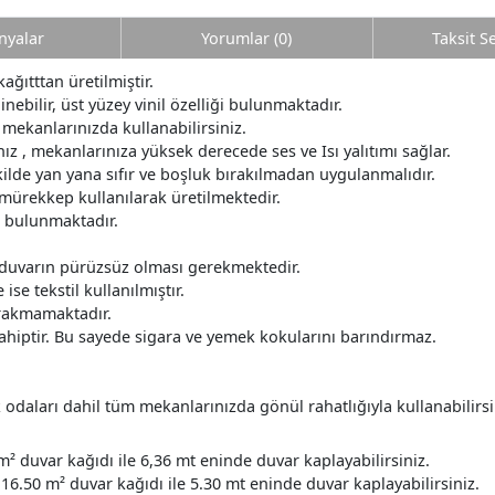
yalar
Yorumlar (0)
Taksit S
kağıtttan üretilmiştir.
nebilir, üst yüzey vinil özelliği bulunmaktadır.
 mekanlarınızda kullanabilirsiniz.
z , mekanlarınıza yüksek derecede ses ve Isı yalıtımı sağlar.
ilde yan yana sıfır ve boşluk bırakılmadan uygulanmalıdır.
 mürekkep kullanılarak üretilmektedir.
r bulunmaktadır.
 duvarın pürüzsüz olması gerekmektedir.
ise tekstil kullanılmıştır.
ırakmamaktadır.
ahiptir. Bu sayede sigara ve yemek kokularını barındırmaz.
daları dahil tüm mekanlarınızda gönül rahatlığıyla kullanabilirsi
m² duvar kağıdı ile 6,36 mt eninde duvar kaplayabilirsiniz.
16.50 m² duvar kağıdı ile 5.30 mt eninde duvar kaplayabilirsiniz.