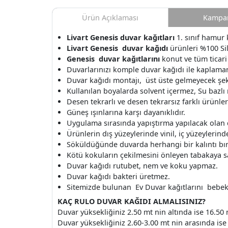
Ürün Açıklaması
Kampan
Livart Genesis
duvar kağıtları
1. sınıf hamur 
Livart Genesis
duvar kağıdı
ürünleri %100 Sili
Genesis
duvar kağıtlarını
konut ve tüm ticari
Duvarlarınızı komple duvar kağıdı ile kaplamanı
Duvar kağıdı montajı, üst üste gelmeyecek şek
Kullanılan boyalarda solvent içermez, Su bazlı
Desen tekrarlı ve desen tekrarsız farklı ürünle
Güneş ışınlarına karşı dayanıklıdır.
Uygulama sırasında yapıştırma yapılacak olan
Ürünlerin dış yüzeylerinde vinil, iç yüzeylerinde 
Söküldüğünde duvarda herhangi bir kalıntı b
Kötü kokuların çekilmesini önleyen tabakaya s
Duvar kağıdı rutubet, nem ve koku yapmaz.
Duvar kağıdı bakteri üretmez.
Sitemizde bulunan Ev Duvar kağıtlarını bebek o
KAÇ RULO DUVAR KAĞIDI ALMALISINIZ?
Duvar yüksekliğiniz 2.50 mt nin altında ise 16.50 
Duvar yüksekliğiniz 2.60-3.00 mt nin arasında ise 