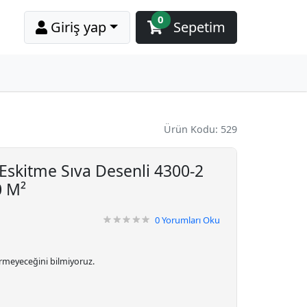
0
Giriş yap
Sepetim
Ürün Kodu: 529
 Eskitme Sıva Desenli 4300-2
0 M²
0
Yorumları Oku
irmeyeceğini bilmiyoruz.