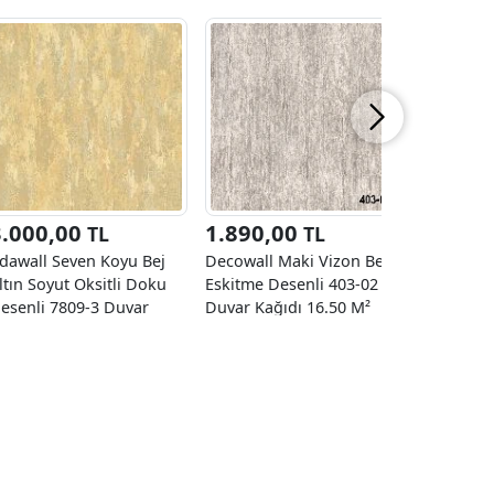
3.000,00
1.890,00
3.000
TL
TL
dawall Seven Koyu Bej
Decowall Maki Vizon Bej
Adawall S
ltın Soyut Oksitli Doku
Eskitme Desenli 403-02
Soyut Oks
esenli 7809-3 Duvar
Duvar Kağıdı 16.50 M²
Desenli 7
ağıdı 16.50 M²
Kağıdı 16