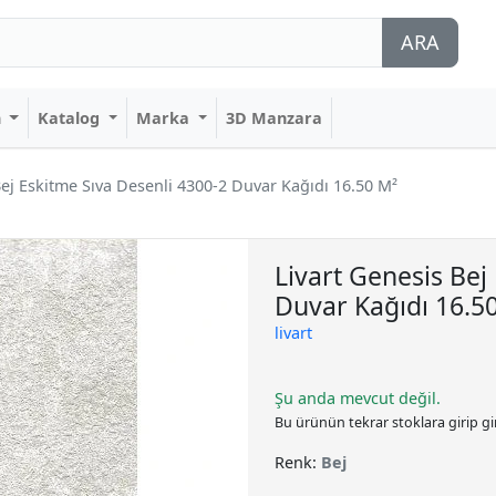
ARA
n
Katalog
Marka
3D Manzara
Bej Eskitme Sıva Desenli 4300-2 Duvar Kağıdı 16.50 M²
Livart Genesis Bej
Duvar Kağıdı 16.5
livart
Şu anda mevcut değil.
Bu ürünün tekrar stoklara girip g
Renk:
Bej