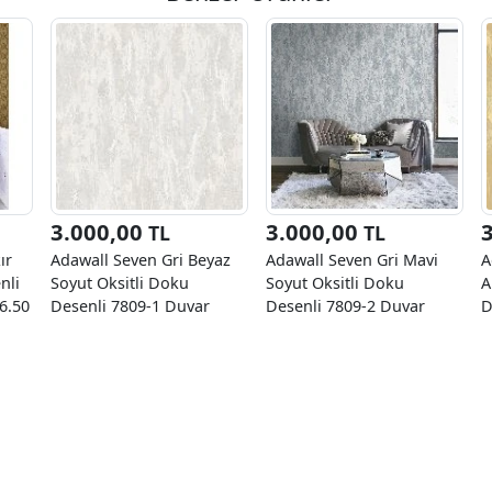
3.000,00
3.000,00
TL
TL
ır
Adawall Seven Gri Beyaz
Adawall Seven Gri Mavi
A
nli
Soyut Oksitli Doku
Soyut Oksitli Doku
A
6.50
Desenli 7809-1 Duvar
Desenli 7809-2 Duvar
D
Kağıdı 16.50 M²
Kağıdı 16.50 M²
K