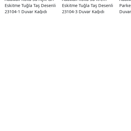
Eskitme Tuğla Taş Desenli
Eskitme Tuğla Taş Desenli
Parke
23104-1 Duvar Kağıdı
23104-3 Duvar Kağıdı
Duvar
16.50 M²
16.50 M²