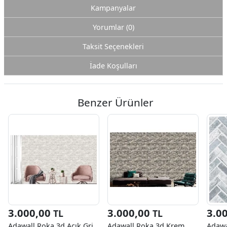
Kampanyalar
Yorumlar (0)
Taksit Seçenekleri
İade Koşulları
Benzer Ürünler
3.000,00
3.000,00
3.0
TL
TL
Adawall Roka 3d Açık Gri
Adawall Roka 3d Krem
Adawa