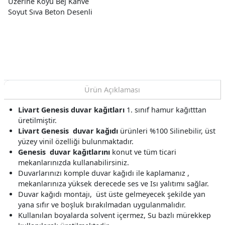
Üzerine Koyu Bej Kahve
Soyut Sıva Beton Desenli
25710-3 Duvar Kağıdı
10.60 M²
Ürün Açıklaması
Livart Genesis
duvar kağıtları
1. sınıf hamur kağıtttan
üretilmiştir.
Livart Genesis
duvar kağıdı
ürünleri %100 Silinebilir, üst
yüzey vinil özelliği bulunmaktadır.
Genesis
duvar kağıtlarını
konut ve tüm ticari
mekanlarınızda kullanabilirsiniz.
Duvarlarınızı komple duvar kağıdı ile kaplamanız ,
mekanlarınıza yüksek derecede ses ve Isı yalıtımı sağlar.
Duvar kağıdı montajı, üst üste gelmeyecek şekilde yan
yana sıfır ve boşluk bırakılmadan uygulanmalıdır.
Kullanılan boyalarda solvent içermez, Su bazlı mürekkep