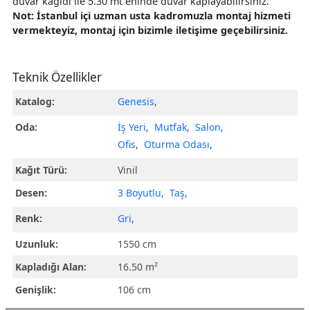
duvar kağıdı ile 5.30 mt eninde duvar kaplayabilirsiniz.
Not: İstanbul içi uzman usta kadromuzla montaj hizmeti
vermekteyiz, montaj için bizimle iletişime geçebilirsiniz.
Teknik Özellikler
Katalog:
Genesis
,
Oda:
İş Yeri
,
Mutfak
,
Salon
,
Ofis
,
Oturma Odası
,
Kağıt Türü:
Vinil
Desen:
3 Boyutlu
,
Taş
,
Renk:
Gri
,
Uzunluk:
1550 cm
Kapladığı Alan:
16.50 m²
Genişlik:
106 cm