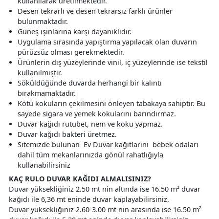
kullanılarak üretilmektedir.
Desen tekrarlı ve desen tekrarsız farklı ürünler
bulunmaktadır.
Güneş ışınlarına karşı dayanıklıdır.
Uygulama sırasında yapıştırma yapılacak olan duvarın
pürüzsüz olması gerekmektedir.
Ürünlerin dış yüzeylerinde vinil, iç yüzeylerinde ise tekstil
kullanılmıştır.
Söküldüğünde duvarda herhangi bir kalıntı
bırakmamaktadır.
Kötü kokuların çekilmesini önleyen tabakaya sahiptir. Bu
sayede sigara ve yemek kokularını barındırmaz.
Duvar kağıdı rutubet, nem ve koku yapmaz.
Duvar kağıdı bakteri üretmez.
Sitemizde bulunan Ev Duvar kağıtlarını bebek odaları
dahil tüm mekanlarınızda gönül rahatlığıyla
kullanabilirsiniz
KAÇ RULO DUVAR KAĞIDI ALMALISINIZ?
Duvar yüksekliğiniz 2.50 mt nin altında ise 16.50 m² duvar
kağıdı ile 6,36 mt eninde duvar kaplayabilirsiniz.
Duvar yüksekliğiniz 2.60-3.00 mt nin arasında ise 16.50 m²