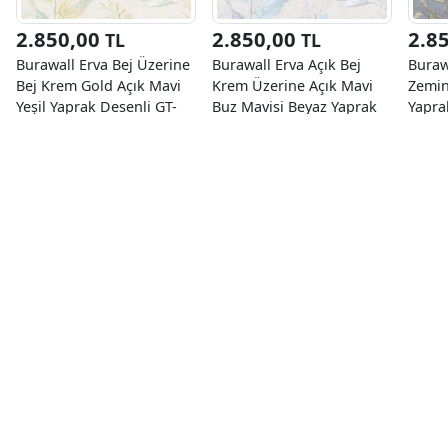
2.850,00
2.850,00
2.8
TL
TL
Burawall Erva Bej Üzerine
Burawall Erva Açık Bej
Buraw
Bej Krem Gold Açık Mavi
Krem Üzerine Açık Mavi
Zemin
Yeşil Yaprak Desenli GT-
Buz Mavisi Beyaz Yaprak
Yapra
11804 Duvar Kağıdı 16.50
Desenli GT-11806 Duvar
Duvar
M²
Kağıdı 16.50 M²