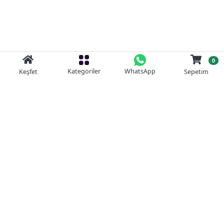
0
Kategoriler
WhatsApp
Keşfet
Sepetim
Güvenli Alışveriş
Kolay iade