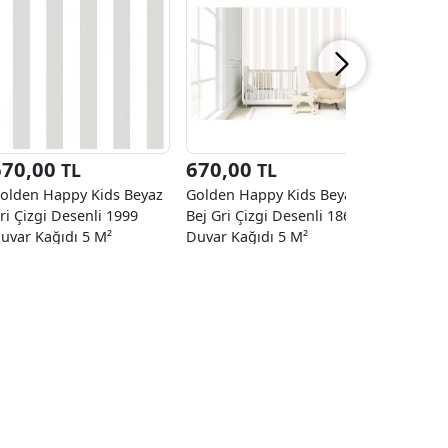
670,00
670,00
670,0
TL
TL
olden Happy Kids Beyaz
Golden Happy Kids Beyaz
Golden H
ri Çizgi Desenli 1999
Bej Gri Çizgi Desenli 1862
Mavi Gri 
uvar Kağıdı 5 M²
Duvar Kağıdı 5 M²
1863 Duva