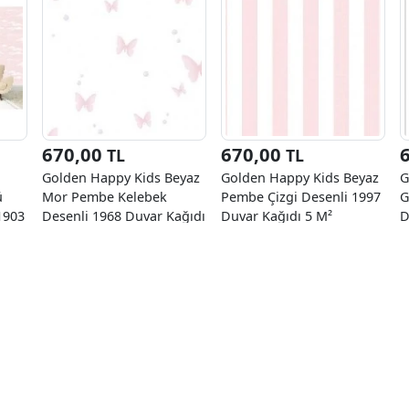
670,00
670,00
TL
TL
Golden Happy Kids Beyaz
Golden Happy Kids Beyaz
G
ü
Mor Pembe Kelebek
Pembe Çizgi Desenli 1997
G
1903
Desenli 1968 Duvar Kağıdı
Duvar Kağıdı 5 M²
D
5 M²