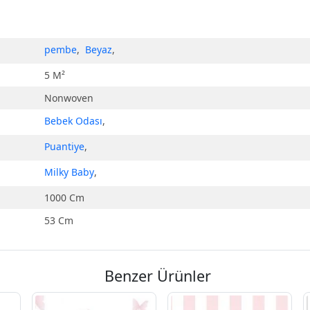
pembe
,
Beyaz
,
5 M²
Nonwoven
Bebek Odası
,
Puantiye
,
Milky Baby
,
1000 Cm
53 Cm
Benzer Ürünler