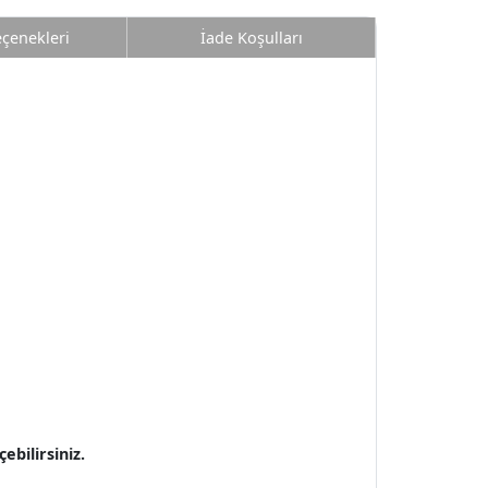
eçenekleri
İade Koşulları
bilirsiniz.