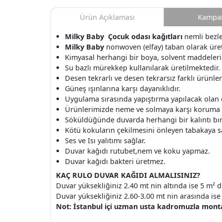
Ürün Açıklaması
Kampan
Milky Baby
Çocuk odası kağıtları
nemli bezle 
Milky Baby
nonwoven (elfay) taban olarak üret
Kimyasal herhangi bir boya, solvent maddeleri
Su bazlı mürekkep kullanılarak üretilmektedir.
Desen tekrarlı ve desen tekrarsız farklı ürünle
Güneş ışınlarına karşı dayanıklıdır.
Uygulama sırasında yapıştırma yapılacak olan
Ürünlerimizde neme ve solmaya karşı koruma v
Söküldüğünde duvarda herhangi bir kalıntı b
Kötü kokuların çekilmesini önleyen tabakaya s
Ses ve Isı yalıtımı sağlar.
Duvar kağıdı rutubet,nem ve koku yapmaz.
Duvar kağıdı bakteri üretmez.
KAÇ RULO DUVAR KAĞIDI ALMALISINIZ?
Duvar yüksekliğiniz 2.40 mt nin altında ise 5 m² d
Duvar yüksekliğiniz 2.60-3.00 mt nin arasında ise 
Not: İstanbul içi uzman usta kadromuzla montaj 