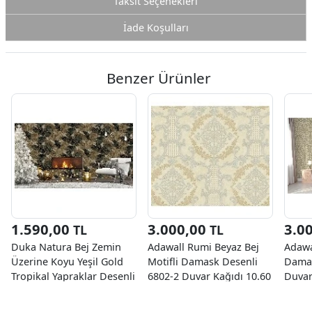
Taksit Seçenekleri
İade Koşulları
Benzer Ürünler
1.590,00
3.000,00
3.0
TL
TL
Duka Natura Bej Zemin
Adawall Rumi Beyaz Bej
Adawa
Üzerine Koyu Yeşil Gold
Motifli Damask Desenli
Damas
Tropikal Yapraklar Desenli
6802-2 Duvar Kağıdı 10.60
Duvar
22860-3 Duvar Kağıdı
M²
10.60 M²