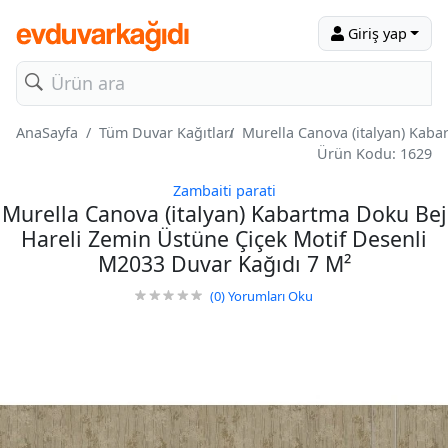
Giriş yap
AnaSayfa
Tüm Duvar Kağıtları
Murella Canova (italyan) Kab
Ürün Kodu: 1629
Zambaiti parati
Murella Canova (italyan) Kabartma Doku Bej
Hareli Zemin Üstüne Çiçek Motif Desenli
M2033 Duvar Kağıdı 7 M²
(0)
Yorumları Oku