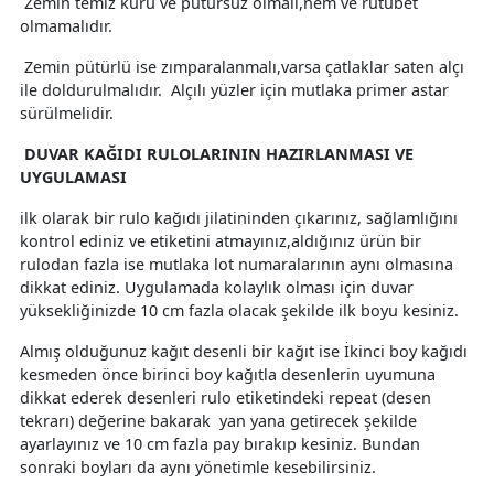
Zemin temiz kuru ve pütürsüz olmalı,nem ve rutubet
olmamalıdır.
Zemin pütürlü ise zımparalanmalı,varsa çatlaklar saten alçı
ile doldurulmalıdır. Alçılı yüzler için mutlaka primer astar
sürülmelidir.
DUVAR KAĞIDI RULOLARININ HAZIRLANMASI VE
UYGULAMASI
ilk olarak bir rulo kağıdı jilatininden çıkarınız, sağlamlığını
kontrol ediniz ve etiketini atmayınız,aldığınız ürün bir
rulodan fazla ise mutlaka lot numaralarının aynı olmasına
dikkat ediniz. Uygulamada kolaylık olması için duvar
yüksekliğinizde 10 cm fazla olacak şekilde ilk boyu kesiniz.
Almış olduğunuz kağıt desenli bir kağıt ise İkinci boy kağıdı
kesmeden önce birinci boy kağıtla desenlerin uyumuna
dikkat ederek desenleri rulo etiketindeki repeat (desen
tekrarı) değerine bakarak yan yana getirecek şekilde
ayarlayınız ve 10 cm fazla pay bırakıp kesiniz. Bundan
sonraki boyları da aynı yönetimle kesebilirsiniz.