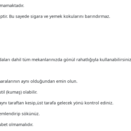
kmamaktadır.
ptir. Bu sayede sigara ve yemek kokularını barındırmaz.
ları dahil tüm mekanlarınızda gönül rahatlığıyla kullanabilirsini
maralarının aynı olduğundan emin olun.
il (kumaş) olabilir.
nı taraftan kesip,üst tarafa gelecek yönü kontrol ediniz.
nemlendirip sökünüz.
bet olmamalıdır.