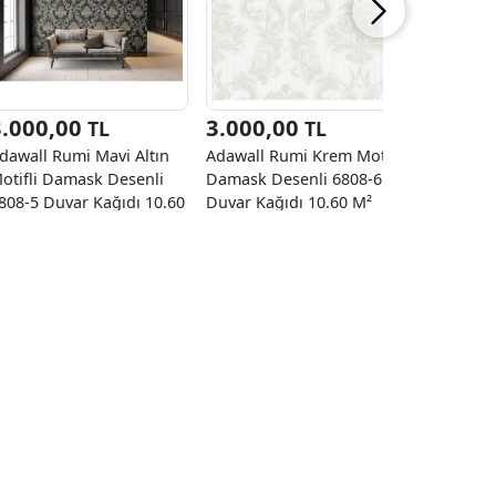
3.000,00
3.000,00
1.590
TL
TL
dawall Rumi Mavi Altın
Adawall Rumi Krem Motifli
Duka Nat
otifli Damask Desenli
Damask Desenli 6808-6
Üzerine K
808-5 Duvar Kağıdı 10.60
Duvar Kağıdı 10.60 M²
Tropikal 
²
22860-3 D
10.60 M²