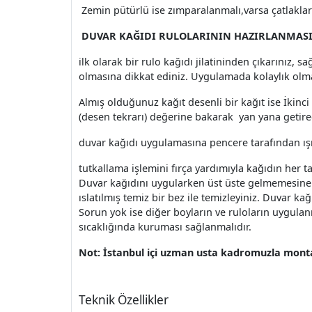
Zemin pütürlü ise zımparalanmalı,varsa çatlaklar s
DUVAR KAĞIDI RULOLARININ HAZIRLANMASI
ilk olarak bir rulo kağıdı jilatininden çıkarınız, 
olmasına dikkat ediniz. Uygulamada kolaylık olmas
Almış olduğunuz kağıt desenli bir kağıt ise İkin
(desen tekrarı) değerine bakarak yan yana getirec
duvar kağıdı uygulamasına pencere tarafından ış
tutkallama işlemini fırça yardımıyla kağıdın her t
Duvar kağıdını uygularken üst üste gelmemesine ve 
ıslatılmış temiz bir bez ile temizleyiniz. Duvar ka
Sorun yok ise diğer boyların ve ruloların uygula
sıcaklığında kuruması sağlanmalıdır.
Not: İstanbul içi uzman usta kadromuzla montaj
Teknik Özellikler