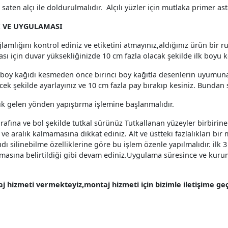
aten alçı ile doldurulmalıdır. Alçılı yüzler için mutlaka primer ast
 VE UYGULAMASI
sağlamlığını kontrol ediniz ve etiketini atmayınız,aldığınız ürün bir
ı için duvar yüksekliğinizde 10 cm fazla olacak şekilde ilk boyu k
ci boy kağıdı kesmeden önce birinci boy kağıtla desenlerin uyumuna
ek şekilde ayarlayınız ve 10 cm fazla pay bırakıp kesiniz. Bundan 
ık gelen yönden yapıştırma işlemine başlanmalıdır.
arafına ve bol şekilde tutkal sürünüz Tutkallanan yüzeyler birbirin
aralık kalmamasına dikkat ediniz. Alt ve üstteki fazlalıkları bir m
ğıdı silinebilme özelliklerine göre bu işlem özenle yapılmalıdır. ilk
nmasına belirtildiği gibi devam ediniz.Uygulama süresince ve kuru
 hizmeti vermekteyiz,montaj hizmeti için bizimle iletişime geçe