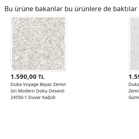
Bu ürüne bakanlar bu ürünlere de baktılar
1.590,00
1.5
TL
Duka Voyage Beyaz Zemin
Duka
Gri Modern Doku Desenli
Zemi
24550-1 Duvar Kağıdı
Gümü
10.60 M²
2511
10.6