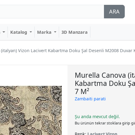
ARA
n
Katalog
Marka
3D Manzara
(italyan) Vizon Lacivert Kabartma Doku Şal Desenli M2008 Duvar 
Murella Canova (it
Kabartma Doku Şa
7 M²
Zambaiti parati
Şu anda mevcut değil.
Bu ürünün tekrar stoklara girip g
Renk:
Lacivert,Vizon