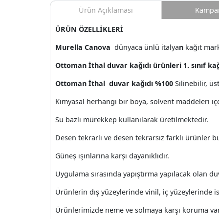
Ürün Açıklaması
Kampan
ÜRÜN ÖZELLİKLERİ
Murella Canova
dünyaca ünlü italya
n
kağıt mar
Ottoman İthal duvar kağıdı ürünleri 1. sınıf ka
Ottoman İthal duvar kağıdı %100
Silinebilir, ü
Kimyasal herhangi bir boya, solvent maddeleri i
Su bazlı mürekkep kullanılarak üretilmektedir.
Desen tekrarlı ve desen tekrarsız farklı ürünler 
Güneş ışınlarına karşı dayanıklıdır.
Uygulama sırasında yapıştırma yapılacak olan du
Ürünlerin dış yüzeylerinde vinil, iç yüzeylerinde ise
Ürünlerimizde neme ve solmaya karşı koruma var