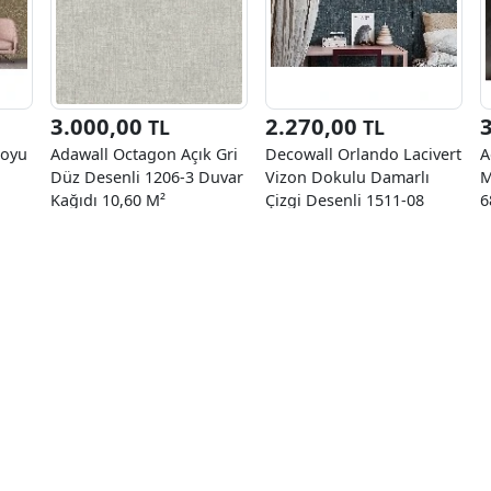
3.000,00
2.270,00
TL
TL
Koyu
Adawall Octagon Açık Gri
Decowall Orlando Lacivert
A
Düz Desenli 1206-3 Duvar
Vizon Dokulu Damarlı
M
Kağıdı 10,60 M²
Çizgi Desenli 1511-08
6
Duvar Kağıdı 16.50 M²
M