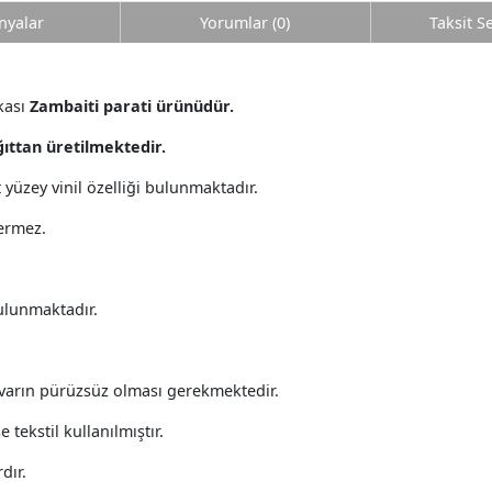
yalar
Yorumlar (0)
Taksit S
kası
Zambaiti parati ürünüdür.
ğıttan üretilmektedir.
st yüzey vinil özelliği bulunmaktadır.
çermez.
bulunmaktadır.
varın pürüzsüz olması gerekmektedir.
 tekstil kullanılmıştır.
dır.