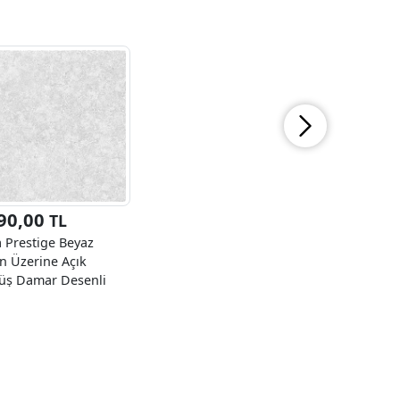
90,00
TL
 Prestige Beyaz
n Üzerine Açık
ş Damar Desenli
5-1 Duvar Kağıdı
0 M²