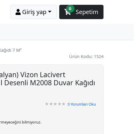
0
Giriş yap
Sepetim
Kağıdı 7 M²
Ürün Kodu: 1524
alyan) Vizon Lacivert
l Desenli M2008 Duvar Kağıdı
0
Yorumları Oku
irmeyeceğini bilmiyoruz.