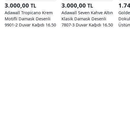
3.000,00
3.000,00
1.7
TL
TL
Adawall Tropicano Krem
Adawall Seven Kahve Altın
Golde
Motifli Damask Desenli
Klasik Damask Desenli
Dokul
9901-2 Duvar Kağıdı 16.50
7807-3 Duvar Kağıdı 16.50
Üstün
M²
M²
Damas
Duvar