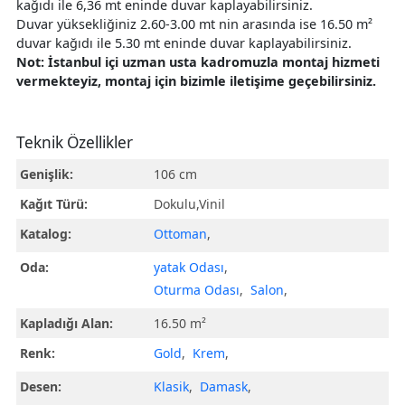
kağıdı ile 6,36 mt eninde duvar kaplayabilirsiniz.
Duvar yüksekliğiniz 2.60-3.00 mt nin arasında ise 16.50 m²
duvar kağıdı ile 5.30 mt eninde duvar kaplayabilirsiniz.
Not: İstanbul içi uzman usta kadromuzla montaj hizmeti
vermekteyiz, montaj için bizimle iletişime geçebilirsiniz.
Teknik Özellikler
Genişlik:
106 cm
Kağıt Türü:
Dokulu,Vinil
Katalog:
Ottoman
,
Oda:
yatak Odası
,
Oturma Odası
,
Salon
,
Kapladığı Alan:
16.50 m²
Renk:
Gold
,
Krem
,
Desen:
Klasik
,
Damask
,