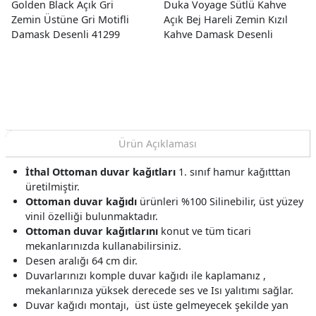
Golden Black Açık Gri
Duka Voyage Sütlü Kahve
Zemin Üstüne Gri Motifli
Açık Bej Hareli Zemin Kızıl
Damask Desenli 41299
Kahve Damask Desenli
Duvar Kağıdı 16.10 M²
24760-2 Duvar Kağıdı
10.60 M²
Ürün Açıklaması
İthal Ottoman duvar kağıtları
1. sınıf hamur kağıtttan
üretilmiştir.
Ottoman duvar kağıdı
ürünleri %100 Silinebilir, üst yüzey
vinil özelliği bulunmaktadır.
Ottoman duvar kağıtlarını
konut ve tüm ticari
mekanlarınızda kullanabilirsiniz.
Desen aralığı 64 cm dir.
Duvarlarınızı komple duvar kağıdı ile kaplamanız ,
mekanlarınıza yüksek derecede ses ve Isı yalıtımı sağlar.
Duvar kağıdı montajı, üst üste gelmeyecek şekilde yan