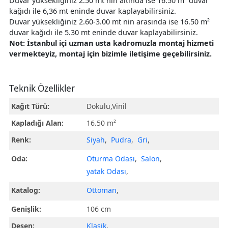
Duvar yüksekliğiniz 2.50 mt nin altında ise 16.50 m² duvar
kağıdı ile 6,36 mt eninde duvar kaplayabilirsiniz.
Duvar yüksekliğiniz 2.60-3.00 mt nin arasında ise 16.50 m²
duvar kağıdı ile 5.30 mt eninde duvar kaplayabilirsiniz.
Not: İstanbul içi uzman usta kadromuzla montaj hizmeti
vermekteyiz, montaj için bizimle iletişime geçebilirsiniz.
Teknik Özellikler
Kağıt Türü:
Dokulu,Vinil
Kapladığı Alan:
16.50 m²
Renk:
Siyah
,
Pudra
,
Gri
,
Oda:
Oturma Odası
,
Salon
,
yatak Odası
,
Katalog:
Ottoman
,
Genişlik:
106 cm
Desen:
Klasik
,