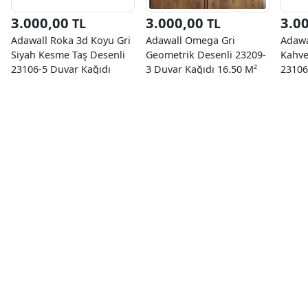
3.000,00
3.000,00
3.0
TL
TL
Adawall Roka 3d Koyu Gri
Adawall Omega Gri
Adawa
Siyah Kesme Taş Desenli
Geometrik Desenli 23209-
Kahve
23106-5 Duvar Kağıdı
3 Duvar Kağıdı 16.50 M²
23106
16.50 M²
16.50