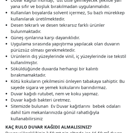
Duvar kağıdı montajı, üst üste gelmeyecek şekilde yan
yana sıfır ve boşluk bırakılmadan uygulanmalıdır.
Kullanılan boyalarda solvent içermez, Su bazlı mürekkep
kullanılarak üretilmektedir.
Desen tekrarlı ve desen tekrarsız farklı ürünler
bulunmaktadır.
Güneş ışınlarına karşı dayanıklıdır.
Uygulama sırasında yapıştırma yapılacak olan duvarın
pürüzsüz olması gerekmektedir.
Ürünlerin dış yüzeylerinde vinil, iç yüzeylerinde ise tekstil
kullanılmıştır.
Söküldüğünde duvarda herhangi bir kalıntı
bırakmamaktadır.
Kötü kokuların çekilmesini önleyen tabakaya sahiptir. Bu
sayede sigara ve yemek kokularını barındırmaz.
Duvar kağıdı rutubet, nem ve koku yapmaz.
Duvar kağıdı bakteri üretmez.
Sitemizde bulunan Ev Duvar kağıtlarını bebek odaları
dahil tüm mekanlarınızda gönül rahatlığıyla
kullanabilirsiniz
KAÇ RULO DUVAR KAĞIDI ALMALISINIZ?