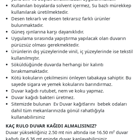
Kullanılan boyalarda solvent içermez, Su bazlı mürekkep
kullanılarak üretilmektedir.
Desen tekrarlı ve desen tekrarsız farklı ürünler
bulunmaktadır.
Güneş ışınlarına karşı dayanıklıdır.
Uygulama sırasında yapıştırma yapılacak olan duvarın
pürüzsüz olması gerekmektedir.
Ürünlerin dış yüzeylerinde vinil, iç yüzeylerinde ise tekstil
kullanılmıştır.
Söküldüğünde duvarda herhangi bir kalıntı
bırakmamaktadır.
Kötü kokuların çekilmesini önleyen tabakaya sahiptir. Bu
sayede sigara ve yemek kokularını barındırmaz.
Duvar kağıdı rutubet, nem ve koku yapmaz.
Duvar kağıdı bakteri üretmez.
Sitemizde bulunan Ev Duvar kağıtlarını bebek odaları
dahil tüm mekanlarınızda gönül rahatlığıyla
kullanabilirsiniz
KAÇ RULO DUVAR KAĞIDI ALMALISINIZ?
Duvar yüksekliğiniz 2.50 mt nin altında ise 16.50 m² duvar
kağıdı ile 6,36 mt eninde duvar kaplayabilirsiniz.