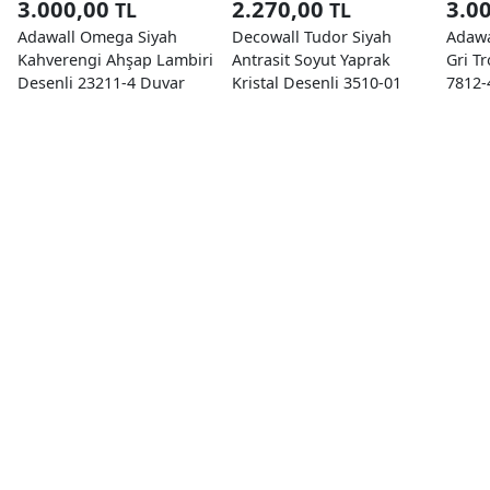
3.000,00
2.270,00
3.0
TL
TL
Adawall Omega Siyah
Decowall Tudor Siyah
Adawa
Kahverengi Ahşap Lambiri
Antrasit Soyut Yaprak
Gri T
Desenli 23211-4 Duvar
Kristal Desenli 3510-01
7812-
Kağıdı 16.50 M²
Duvar Kağıdı 16.50 M²
M²