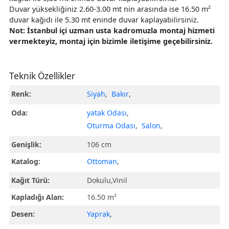
Duvar yüksekliğiniz 2.60-3.00 mt nin arasında ise 16.50 m²
duvar kağıdı ile 5.30 mt eninde duvar kaplayabilirsiniz.
Not: İstanbul içi uzman usta kadromuzla montaj hizmeti
vermekteyiz, montaj için bizimle iletişime geçebilirsiniz.
Teknik Özellikler
Renk:
Siyah
,
Bakır
,
Oda:
yatak Odası
,
Oturma Odası
,
Salon
,
Genişlik:
106 cm
Katalog:
Ottoman
,
Kağıt Türü:
Dokulu,Vinil
Kapladığı Alan:
16.50 m²
Desen:
Yaprak
,