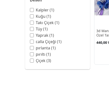
Desen
kreş
(36)
restoran
(2)
Kalpler
(1)
tv Arkası
(6)
Kuğu
(1)
tv Ünite Arkası
(39)
Takı Çiçek
(1)
yatak Odası
(188)
Tüy
(1)
3d Manz
yemek Odası
(1)
Yaprak
(1)
Özel Ta
Çocuk Odası
(36)
calla Çiçeği
(1)
440,00
İş Yeri
(78)
pırlanta
(1)
pırıltı
(1)
Çiçek
(3)
İnci
(1)