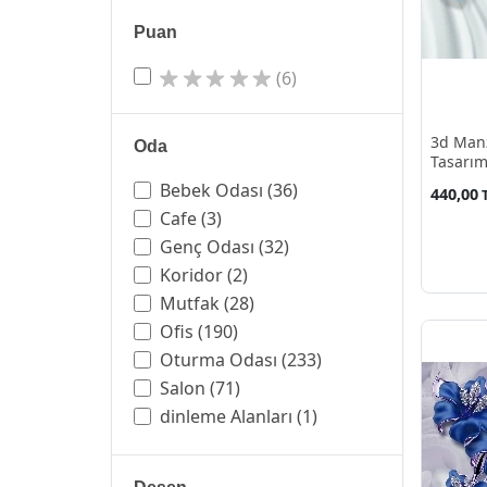
Puan
(6)
3d Manz
Oda
Tasarım
Bebek Odası
(36)
440,00
Cafe
(3)
Genç Odası
(32)
Koridor
(2)
Mutfak
(28)
Ofis
(190)
Oturma Odası
(233)
Salon
(71)
dinleme Alanları
(1)
fast Food
(1)
hamburgerci
(1)