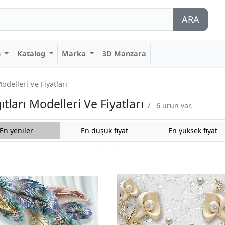
ARA
n
Katalog
Marka
3D Manzara
delleri Ve Fiyatları
ları Modelleri Ve Fiyatları
/
6 ürün var.
En yeniler
En düşük fiyat
En yüksek fiyat