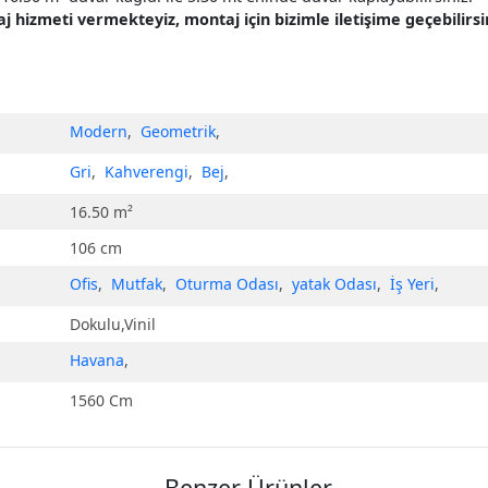
hizmeti vermekteyiz, montaj için bizimle iletişime geçebilirsin
Modern
,
Geometrik
,
Gri
,
Kahverengi
,
Bej
,
16.50 m²
106 cm
Ofis
,
Mutfak
,
Oturma Odası
,
yatak Odası
,
İş Yeri
,
Dokulu,Vinil
Havana
,
1560 Cm
Benzer Ürünler