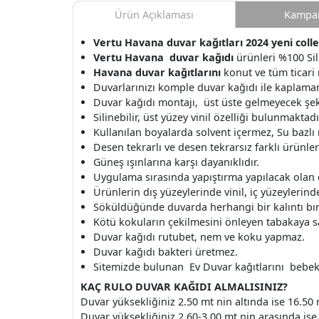
Ürün Açıklaması
Kampan
Vertu Havana duvar kağıtları 2024 yeni collec
Vertu Havana duvar kağıdı
ürünleri %100 Sili
Havana duvar kağıtlarını
konut ve tüm ticari 
Duvarlarınızı komple duvar kağıdı ile kaplamanı
Duvar kağıdı montajı, üst üste gelmeyecek şek
Silinebilir, üst yüzey vinil özelliği bulunmaktadı
Kullanılan boyalarda solvent içermez, Su bazlı
Desen tekrarlı ve desen tekrarsız farklı ürünle
Güneş ışınlarına karşı dayanıklıdır.
Uygulama sırasında yapıştırma yapılacak olan
Ürünlerin dış yüzeylerinde vinil, iç yüzeylerinde 
Söküldüğünde duvarda herhangi bir kalıntı b
Kötü kokuların çekilmesini önleyen tabakaya s
Duvar kağıdı rutubet, nem ve koku yapmaz.
Duvar kağıdı bakteri üretmez.
Sitemizde bulunan Ev Duvar kağıtlarını bebek o
KAÇ RULO DUVAR KAĞIDI ALMALISINIZ?
Duvar yüksekliğiniz 2.50 mt nin altında ise 16.50 
Duvar yüksekliğiniz 2.60-3.00 mt nin arasında ise 