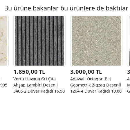
Bu ürüne bakanlar bu ürünlere de baktılar
1.850,00
3.000,00
TL
TL
n
Vertu Havana Gri Çıta
Adawall Octagon Bej
A
0905
Ahşap Lambiri Desenli
Geometrik Zigzag Desenli
M
3406-2 Duvar Kağıdı 16.50
1204-4 Duvar Kağıdı 10,60
G
M²
M²
5