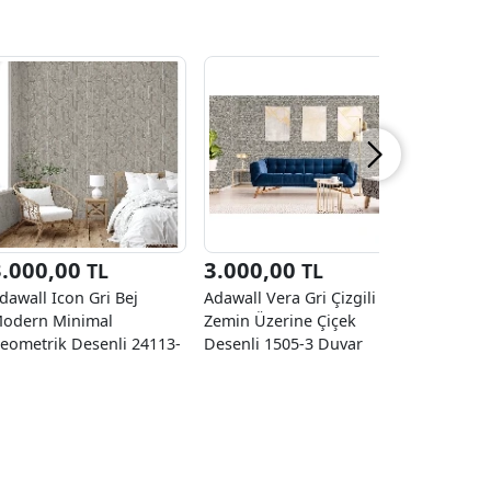
3.000,00
3.000,00
1.540
TL
TL
dawall Icon Gri Bej
Adawall Vera Gri Çizgili
Gmz Mott
odern Minimal
Zemin Üzerine Çiçek
Ve Siyah 
eometrik Desenli 24113-
Desenli 1505-3 Duvar
Desenli 4
 Duvar Kağıtları 16.50 M²
Kağıdı 16.50 M²
Kağıdı 16