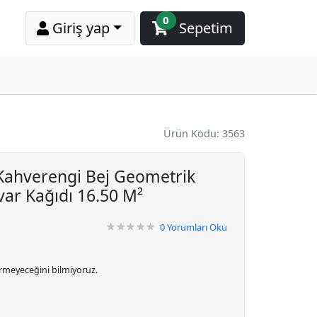
0
Giriş yap
Sepetim
Ürün Kodu: 3563
Kahverengi Bej Geometrik
var Kağıdı 16.50 M²
0
Yorumları Oku
irmeyeceğini bilmiyoruz.