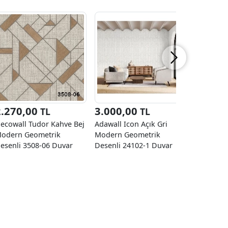
2.270,00
3.000,00
3.000
TL
TL
ecowall Tudor Kahve Bej
Adawall Icon Açık Gri
Adawall I
odern Geometrik
Modern Geometrik
Modern G
esenli 3508-06 Duvar
Desenli 24102-1 Duvar
Desenli 2
ağıdı 16.50 M²
Kağıdı 16.50 M²
Kağıdı 16