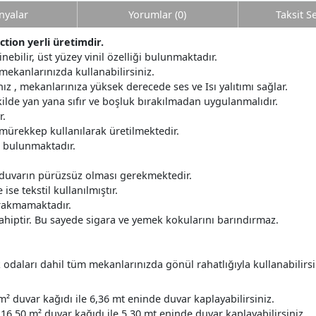
yalar
Yorumlar (0)
Taksit S
tion yerli üretimdir.
nebilir, üst yüzey vinil özelliği bulunmaktadır.
mekanlarınızda kullanabilirsiniz.
z , mekanlarınıza yüksek derecede ses ve Isı yalıtımı sağlar.
ilde yan yana sıfır ve boşluk bırakılmadan uygulanmalıdır.
r.
 mürekkep kullanılarak üretilmektedir.
r bulunmaktadır.
 duvarın pürüzsüz olması gerekmektedir.
ise tekstil kullanılmıştır.
ırakmamaktadır.
ahiptir. Bu sayede sigara ve yemek kokularını barındırmaz.
daları dahil tüm mekanlarınızda gönül rahatlığıyla kullanabilirsi
m² duvar kağıdı ile 6,36 mt eninde duvar kaplayabilirsiniz.
16.50 m² duvar kağıdı ile 5.30 mt eninde duvar kaplayabilirsiniz.