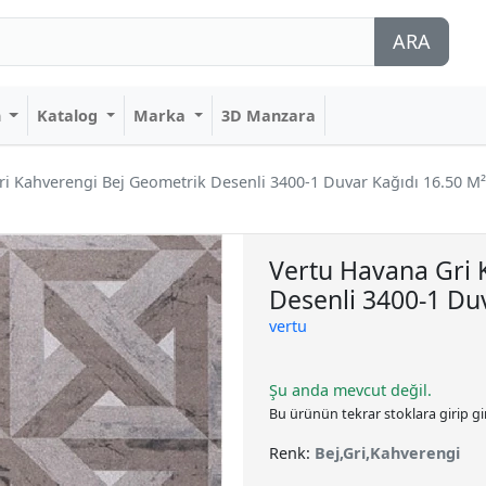
ARA
n
Katalog
Marka
3D Manzara
i Kahverengi Bej Geometrik Desenli 3400-1 Duvar Kağıdı 16.50 M²
Vertu Havana Gri 
Desenli 3400-1 Du
vertu
Şu anda mevcut değil.
Bu ürünün tekrar stoklara girip g
Renk:
Bej,Gri,Kahverengi