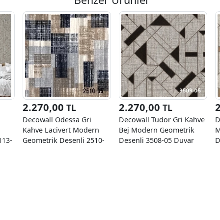
2.270,00
2.270,00
TL
TL
Decowall Odessa Gri
Decowall Tudor Gri Kahve
D
Kahve Lacivert Modern
Bej Modern Geometrik
M
113-
Geometrik Desenli 2510-
Desenli 3508-05 Duvar
D
0 M²
05 Duvar Kağıdı 16.50 M²
Kağıdı 16.50 M²
K