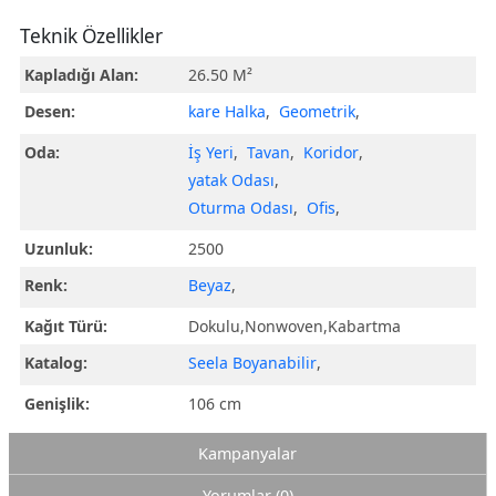
Teknik Özellikler
Kapladığı Alan:
26.50 M²
Desen:
kare Halka
,
Geometrik
,
Oda:
İş Yeri
,
Tavan
,
Koridor
,
yatak Odası
,
Oturma Odası
,
Ofis
,
Uzunluk:
2500
Renk:
Beyaz
,
Kağıt Türü:
Dokulu,Nonwoven,Kabartma
Katalog:
Seela Boyanabilir
,
Genişlik:
106 cm
Kampanyalar
Yorumlar (0)