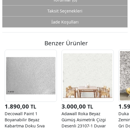
Taksit Seçenekleri
İade Koşulları
Benzer Ürünler
1.890,00
3.000,00
1.5
TL
TL
Decowall Paint 1
Adawall Roka Beyaz
Duka 
Boyanabilir Beyaz
Gümüş Asimetrik Çizgi
Zemin
Kabartma Doku Sıva
Desenli 23107-1 Duvar
Gri D