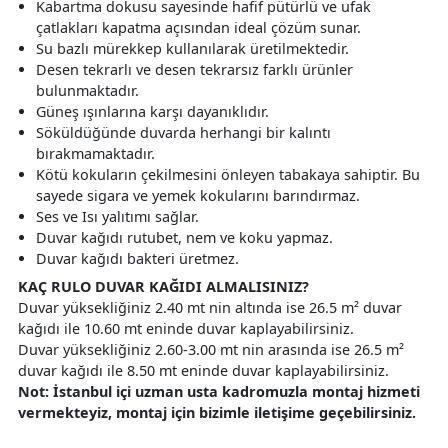
Kabartma dokusu sayesinde hafif pütürlü ve ufak
çatlakları kapatma açısından ideal çözüm sunar.
Su bazlı mürekkep kullanılarak üretilmektedir.
Desen tekrarlı ve desen tekrarsız farklı ürünler
bulunmaktadır.
Güneş ışınlarına karşı dayanıklıdır.
Söküldüğünde duvarda herhangi bir kalıntı
bırakmamaktadır.
Kötü kokuların çekilmesini önleyen tabakaya sahiptir. Bu
sayede sigara ve yemek kokularını barındırmaz.
Ses ve Isı yalıtımı sağlar.
Duvar kağıdı rutubet, nem ve koku yapmaz.
Duvar kağıdı bakteri üretmez.
KAÇ RULO DUVAR KAĞIDI ALMALISINIZ?
Duvar yüksekliğiniz 2.40 mt nin altında ise 26.5 m² duvar
kağıdı ile 10.60 mt eninde duvar kaplayabilirsiniz.
Duvar yüksekliğiniz 2.60-3.00 mt nin arasında ise 26.5 m²
duvar kağıdı ile 8.50 mt eninde duvar kaplayabilirsiniz.
Not: İstanbul içi uzman usta kadromuzla montaj hizmeti
vermekteyiz, montaj için bizimle iletişime geçebilirsiniz.