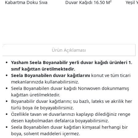
Kabartma Doku Sıva
Duvar Kağıdı 16.50 M²
Yeşil
Desenli Duvar Kağıdı 26.5
11804
M²
M²
Ürün Açıklaması
Yasham Seela Boyanabilir yerli duvar kağıdı ürünleri 1.
sınıf kağıttan üretilmektedir.
Seela Boyanabilen duvar kağıtlarını
konut ve tüm ticari
mekanlarınızda kullanabilirsiniz.
Seela Boyanabilen duvar kağıdı Nonwoven dokunmamış
kağıttan üretilmektedir.
Boyanabilir duvar kağıtlarını; su bazlı, lateks ve akrilik her
türlü boya ile boyayabilirsiniz.
Özellikle tavan ve duvarlarınızı kaplayıp dilediğiniz renge
desen kaybolmadan defalarca boyayabilirsiniz.
Seela Boyanabilen duvar kağıtları kimyasal herhangi bir
boya, solvent maddeleri içermez.