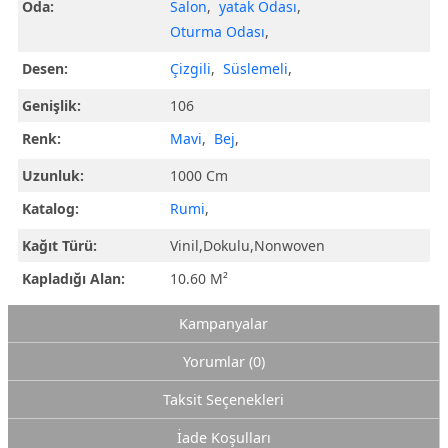
Oda:
Salon
,
yatak Odası
,
Oturma Odası
,
Desen:
Çizgili
,
Süslemeli
,
Genişlik:
106
Renk:
Mavi
,
Bej
,
Uzunluk:
1000 Cm
Katalog:
Rumi
,
Kağıt Türü:
Vinil,Dokulu,Nonwoven
Kapladığı Alan:
10.60 M²
Kampanyalar
Yorumlar (0)
Taksit Seçenekleri
İade Koşulları