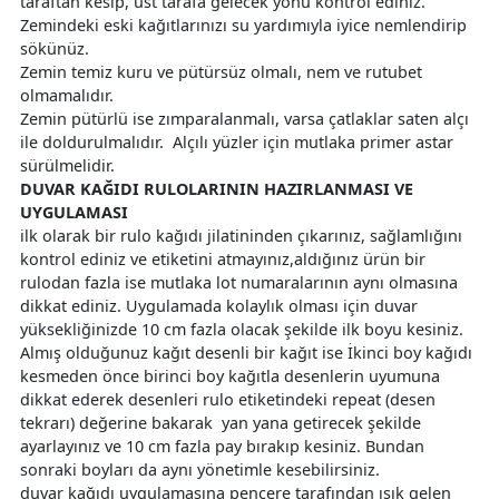
taraftan kesip, üst tarafa gelecek yönü kontrol ediniz.
Zemindeki eski kağıtlarınızı su yardımıyla iyice nemlendirip
sökünüz.
Zemin temiz kuru ve pütürsüz olmalı, nem ve rutubet
olmamalıdır.
Zemin pütürlü ise zımparalanmalı, varsa çatlaklar saten alçı
ile doldurulmalıdır. Alçılı yüzler için mutlaka primer astar
sürülmelidir.
DUVAR KAĞIDI RULOLARININ HAZIRLANMASI VE
UYGULAMASI
ilk olarak bir rulo kağıdı jilatininden çıkarınız, sağlamlığını
kontrol ediniz ve etiketini atmayınız,aldığınız ürün bir
rulodan fazla ise mutlaka lot numaralarının aynı olmasına
dikkat ediniz. Uygulamada kolaylık olması için duvar
yüksekliğinizde 10 cm fazla olacak şekilde ilk boyu kesiniz.
Almış olduğunuz kağıt desenli bir kağıt ise İkinci boy kağıdı
kesmeden önce birinci boy kağıtla desenlerin uyumuna
dikkat ederek desenleri rulo etiketindeki repeat (desen
tekrarı) değerine bakarak yan yana getirecek şekilde
ayarlayınız ve 10 cm fazla pay bırakıp kesiniz. Bundan
sonraki boyları da aynı yönetimle kesebilirsiniz.
duvar kağıdı uygulamasına pencere tarafından ışık gelen