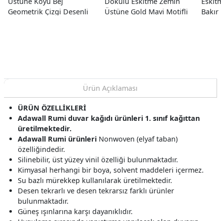
Üstüne Koyu Bej
Dokulu Eskitme Zemin
Eskit
Geometrik Çizgi Desenli
Üstüne Gold Mavi Motifli
Bakır
23130-1 Duvar Kağıdı
Damask Desenli 41287
Desen
10.60 M²
Duvar Kağıdı 16.10 M²
Kağıd
Ürün Açıklaması
ÜRÜN ÖZELLİKLERİ
Adawall Rumi duvar kağıdı ürünleri 1. sınıf kağıttan
üretilmektedir.
Adawall Rumi ürünleri
Nonwoven (elyaf taban)
özelliğindedir.
Silinebilir, üst yüzey vinil özelliği bulunmaktadır.
Kimyasal herhangi bir boya, solvent maddeleri içermez.
Su bazlı mürekkep kullanılarak üretilmektedir.
Desen tekrarlı ve desen tekrarsız farklı ürünler
bulunmaktadır.
Güneş ışınlarına karşı dayanıklıdır.