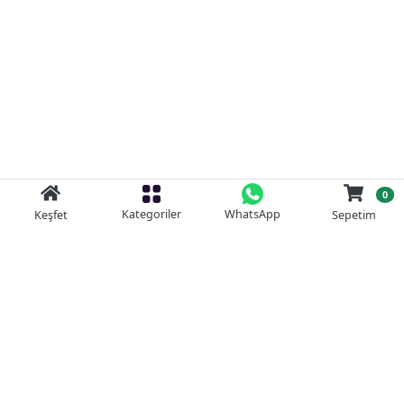
0
Kategoriler
WhatsApp
Keşfet
Sepetim
Güvenli Alışveriş
Kolay iade