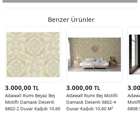
Benzer Ürünler
3.000,00
3.000,00
3.0
TL
TL
Adawall Rumi Beyaz Bej
Adawall Rumi Bej Motifli
Adawa
Motifli Damask Desenli
Damask Desenli 6802-4
Motif
6802-2 Duvar Kağıdı 10.60
Duvar Kağıdı 10.60 M²
6808-
M²
M²