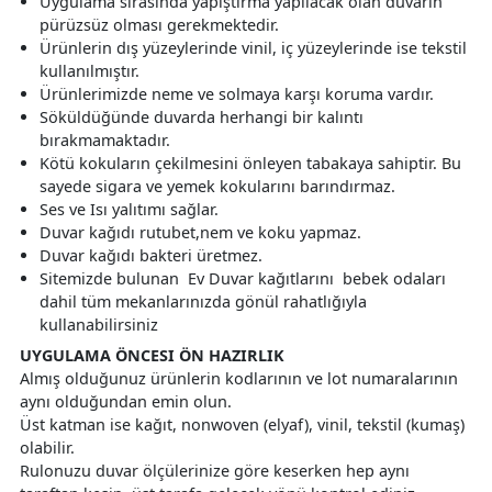
Uygulama sırasında yapıştırma yapılacak olan duvarın
pürüzsüz olması gerekmektedir.
Ürünlerin dış yüzeylerinde vinil, iç yüzeylerinde ise tekstil
kullanılmıştır.
Ürünlerimizde neme ve solmaya karşı koruma vardır.
Söküldüğünde duvarda herhangi bir kalıntı
bırakmamaktadır.
Kötü kokuların çekilmesini önleyen tabakaya sahiptir. Bu
sayede sigara ve yemek kokularını barındırmaz.
Ses ve Isı yalıtımı sağlar.
Duvar kağıdı rutubet,nem ve koku yapmaz.
Duvar kağıdı bakteri üretmez.
Sitemizde bulunan Ev Duvar kağıtlarını bebek odaları
dahil tüm mekanlarınızda gönül rahatlığıyla
kullanabilirsiniz
UYGULAMA ÖNCESI ÖN HAZIRLIK
Almış olduğunuz ürünlerin kodlarının ve lot numaralarının
aynı olduğundan emin olun.
Üst katman ise kağıt, nonwoven (elyaf), vinil, tekstil (kumaş)
olabilir.
Rulonuzu duvar ölçülerinize göre keserken hep aynı