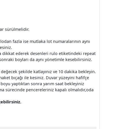
ar sürülmelidir.
 rulodan fazla ise mutlaka lot numaralarının aynı
esiniz.
 dikkat ederek desenleri rulo etiketindeki repeat
onraki boyları da aynı yönetimle kesebilirsiniz.
e değecek şekilde katlayınız ve 10 dakika bekleyin.
aket bıçağı ile kesiniz. Duvar yüzeyini hafifçe
 3 boyu yaptıktan sonra yarım saat bekleyiniz
ma sürecinde pencereleriniz kapalı olmalıdır,oda
bilirsiniz.