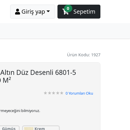
0
Giriş yap
Sepetim
Ürün Kodu: 1927
Altın Düz Desenli 6801-5
0 M²
0
Yorumları Oku
irmeyeceğini bilmiyoruz.
i, Gümüş
Krem