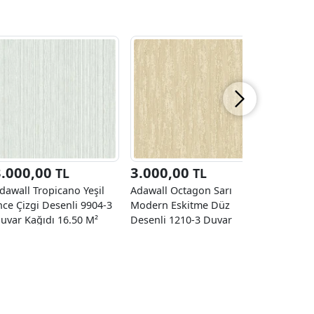
3.000,00
3.000,00
3.000
TL
TL
dawall Tropicano Yeşil
Adawall Octagon Sarı
Adawall 
nce Çizgi Desenli 9904-3
Modern Eskitme Düz
Asimetrik
uvar Kağıdı 16.50 M²
Desenli 1210-3 Duvar
23107-2 D
Kağıdı 10,60 M²
16.50 M²