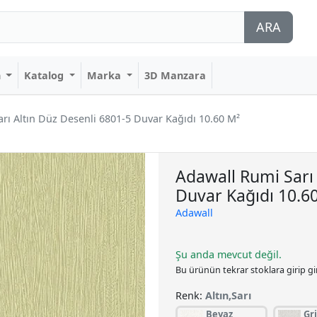
ARA
n
Katalog
Marka
3D Manzara
rı Altın Düz Desenli 6801-5 Duvar Kağıdı 10.60 M²
Adawall Rumi Sarı 
Duvar Kağıdı 10.6
Adawall
Şu anda mevcut değil.
Bu ürünün tekrar stoklara girip g
Renk:
Altın,Sarı
Beyaz
Gr