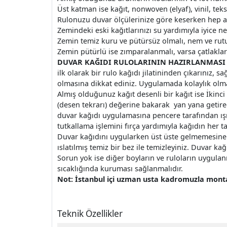
Üst katman ise kağıt, nonwoven (elyaf), vinil, tekst
Rulonuzu duvar ölçülerinize göre keserken hep ayn
Zemindeki eski kağıtlarınızı su yardımıyla iyice 
Zemin temiz kuru ve pütürsüz olmalı, nem ve rut
Zemin pütürlü ise zımparalanmalı, varsa çatlaklar s
DUVAR KAĞIDI RULOLARININ HAZIRLANMASI
ilk olarak bir rulo kağıdı jilatininden çıkarınız, 
olmasına dikkat ediniz. Uygulamada kolaylık olmas
Almış olduğunuz kağıt desenli bir kağıt ise İkin
(desen tekrarı) değerine bakarak yan yana getirec
duvar kağıdı uygulamasına pencere tarafından ış
tutkallama işlemini fırça yardımıyla kağıdın her t
Duvar kağıdını uygularken üst üste gelmemesine ve 
ıslatılmış temiz bir bez ile temizleyiniz. Duvar ka
Sorun yok ise diğer boyların ve ruloların uygula
sıcaklığında kuruması sağlanmalıdır.
Not: İstanbul içi uzman usta kadromuzla montaj
Teknik Özellikler