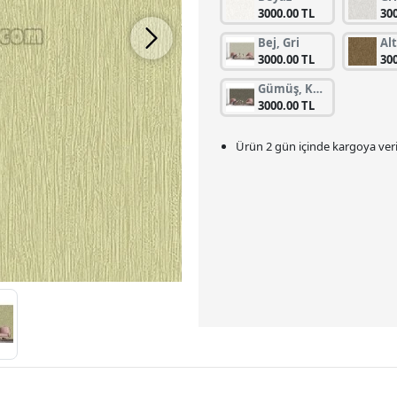
3000.00 TL
30
Bej, Gri
3000.00 TL
30
Gümüş, Koyu Gri
3000.00 TL
Ürün 2 gün içinde kargoya veril