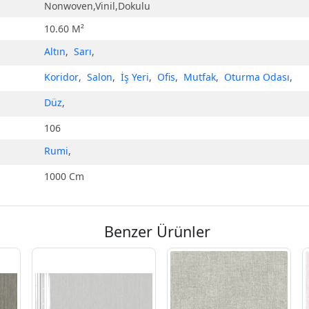
Nonwoven,Vinil,Dokulu
10.60 M²
Altın
,
Sarı
,
Koridor
,
Salon
,
İş Yeri
,
Ofis
,
Mutfak
,
Oturma Odası
,
Düz
,
106
Rumi
,
1000 Cm
Benzer Ürünler