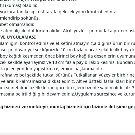
il (kumaş) olabilir.
ı taraftan kesip, üst tarafa gelecek yönü kontrol ediniz.
nemlendirip sökünüz.
ubet olmamalıdır.
aten alçı ile doldurulmalıdır. Alçılı yüzler için mutlaka primer ast
 VE UYGULAMASI
sağlamlığını kontrol ediniz ve etiketini atmayınız,aldığınız ürün bir
ı için duvar yüksekliğinizde 10 cm fazla olacak şekilde ilk boyu k
ci boy kağıdı kesmeden önce birinci boy kağıtla desenlerin uyumuna
ek şekilde ayarlayınız ve 10 cm fazla pay bırakıp kesiniz. Bundan s
ık gelen yönden yapıştırma işlemine başlanmalıdır.
arafına ve bol şekilde tutkal sürünüz Tutkallanan yüzeyler birbirin
aralık kalmamasına dikkat ediniz. Alt ve üstteki fazlalıkları bir m
ğıdı silinebilme özelliklerine göre bu işlem özenle yapılmalıdır. ilk
nmasına belirtildiği gibi devam ediniz.Uygulama süresince ve kuru
 hizmeti vermekteyiz,montaj hizmeti için bizimle iletişime geçe