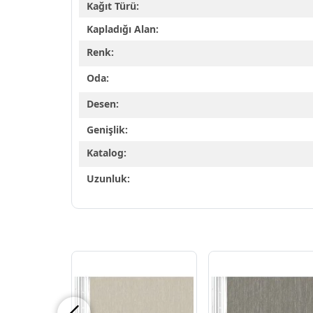
Kağıt Türü:
Kapladığı Alan:
Renk:
Oda:
Desen:
Genişlik:
Katalog:
Uzunluk: