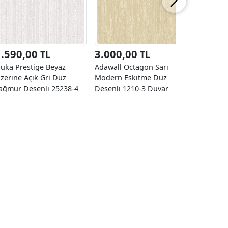
1.590,00
3.000,00
1.590
TL
TL
uka Prestige Beyaz
Adawall Octagon Sarı
Duka Pres
zerine Açık Gri Düz
Modern Eskitme Düz
Üzerine 
ağmur Desenli 25238-4
Desenli 1210-3 Duvar
Desenli 2
uvar Kağıdı 10.60 M²
Kağıdı 10,60 M²
Kağıdı 10