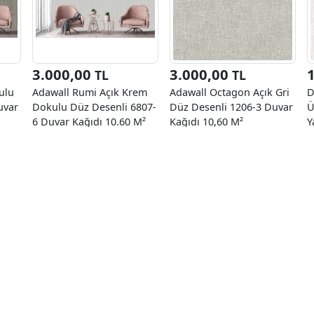
3.000,00
3.000,00
TL
TL
ulu
Adawall Rumi Açık Krem
Adawall Octagon Açık Gri
D
uvar
Dokulu Düz Desenli 6807-
Düz Desenli 1206-3 Duvar
Ü
6 Duvar Kağıdı 10.60 M²
Kağıdı 10,60 M²
Y
D