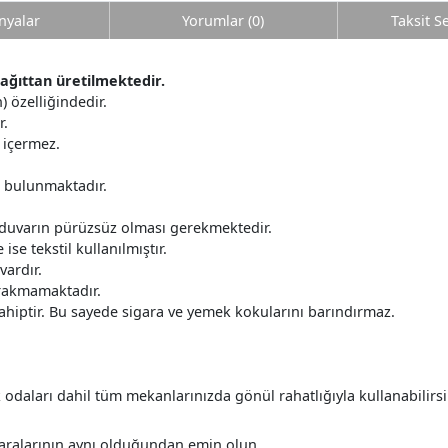
yalar
Yorumlar (0)
Taksit S
kağıttan üretilmektedir.
 özelliğindedir.
r.
 içermez.
r bulunmaktadır.
 duvarın pürüzsüz olması gerekmektedir.
ise tekstil kullanılmıştır.
ardır.
ırakmamaktadır.
ahiptir. Bu sayede sigara ve yemek kokularını barındırmaz.
daları dahil tüm mekanlarınızda gönül rahatlığıyla kullanabilirsi
aralarının aynı olduğundan emin olun.