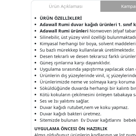
Ürün Açıklaması
Kampan
ÜRÜN ÖZELLİKLERİ
Adawall Rumi duvar kağıdı ürünleri 1. sınıf 
Adawall Rumi ürünleri
Nonwoven (elyaf taban)
Silinebilir, üst yüzey vinil özelliği bulunmaktadı
Kimyasal herhangi bir boya, solvent maddeleri
Su bazlı mürekkep kullanılarak üretilmektedir.
Desen tekrarlı ve desen tekrarsız farklı ürünle
Güneş ışınlarına karşı dayanıklıdır.
Uygulama sırasında yapıştırma yapılacak olan
Ürünlerin dış yüzeylerinde vinil, iç yüzeylerinde 
Ürünlerimizde neme ve solmaya karşı koruma v
Söküldüğünde duvarda herhangi bir kalıntı b
Kötü kokuların çekilmesini önleyen tabakaya s
Ses ve Isı yalıtımı sağlar.
Duvar kağıdı rutubet,nem ve koku yapmaz.
Duvar kağıdı bakteri üretmez.
Sitemizde bulunan Ev Duvar kağıtlarını bebek o
UYGULAMA ÖNCESI ÖN HAZIRLIK
Almış olduğunuz ürünlerin kodlarının ve lot num