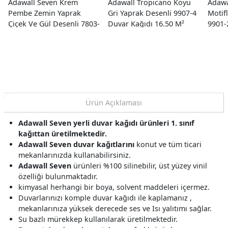
Adawall Seven Krem
Adawall Tropicano Koyu
Adawa
Pembe Zemin Yaprak
Gri Yaprak Desenli 9907-4
Motif
Çiçek Ve Gül Desenli 7803-
Duvar Kağıdı 16.50 M²
9901-
1 Duvar Kağıdı 16.50 M²
M²
Ürün Açıklaması
Adawall Seven yerli duvar kağıdı ürünleri 1. sınıf
kağıttan üretilmektedir.
Adawall Seven duvar kağıtlarını
konut ve tüm ticari
mekanlarınızda kullanabilirsiniz.
Adawall Seven
ürünleri %100 silinebilir, üst yüzey vinil
özelliği bulunmaktadır.
kimyasal herhangi bir boya, solvent maddeleri içermez.
Duvarlarınızı komple duvar kağıdı ile kaplamanız ,
mekanlarınıza yüksek derecede ses ve Isı yalıtımı sağlar.
Su bazlı mürekkep kullanılarak üretilmektedir.