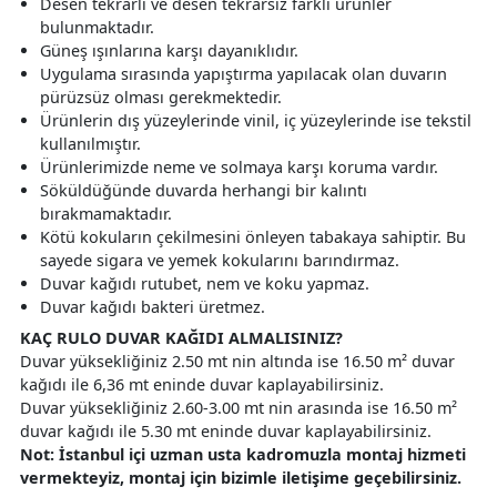
Desen tekrarlı ve desen tekrarsız farklı ürünler
bulunmaktadır.
Güneş ışınlarına karşı dayanıklıdır.
Uygulama sırasında yapıştırma yapılacak olan duvarın
pürüzsüz olması gerekmektedir.
Ürünlerin dış yüzeylerinde vinil, iç yüzeylerinde ise tekstil
kullanılmıştır.
Ürünlerimizde neme ve solmaya karşı koruma vardır.
Söküldüğünde duvarda herhangi bir kalıntı
bırakmamaktadır.
Kötü kokuların çekilmesini önleyen tabakaya sahiptir. Bu
sayede sigara ve yemek kokularını barındırmaz.
Duvar kağıdı rutubet, nem ve koku yapmaz.
Duvar kağıdı bakteri üretmez.
KAÇ RULO DUVAR KAĞIDI ALMALISINIZ?
Duvar yüksekliğiniz 2.50 mt nin altında ise 16.50 m² duvar
kağıdı ile 6,36 mt eninde duvar kaplayabilirsiniz.
Duvar yüksekliğiniz 2.60-3.00 mt nin arasında ise 16.50 m²
duvar kağıdı ile 5.30 mt eninde duvar kaplayabilirsiniz.
Not: İstanbul içi uzman usta kadromuzla montaj hizmeti
vermekteyiz, montaj için bizimle iletişime geçebilirsiniz.