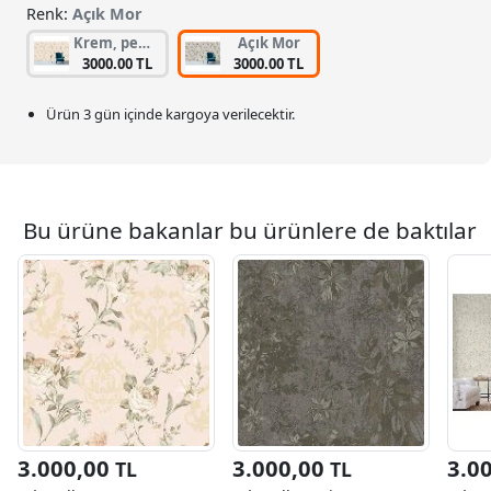
Renk:
Açık Mor
Krem, pembe
Açık Mor
3000.00 TL
3000.00 TL
Ürün 3 gün içinde kargoya verilecektir.
Bu ürüne bakanlar bu ürünlere de baktılar
3.000,00
3.000,00
3.0
TL
TL