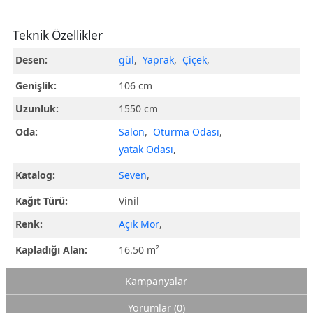
Teknik Özellikler
Desen:
gül
,
Yaprak
,
Çiçek
,
Genişlik:
106 cm
Uzunluk:
1550 cm
Oda:
Salon
,
Oturma Odası
,
yatak Odası
,
Katalog:
Seven
,
Kağıt Türü:
Vinil
Renk:
Açık Mor
,
Kapladığı Alan:
16.50 m²
Kampanyalar
Yorumlar (0)