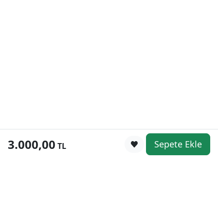
3.000,00
Sepete Ekle
0
TL
Kategoriler
WhatsApp
Keşfet
Sepetim