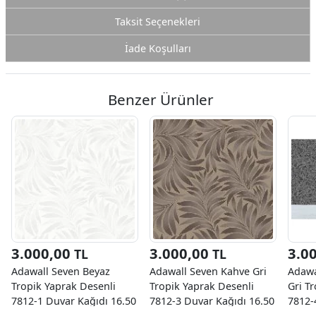
Taksit Seçenekleri
İade Koşulları
Benzer Ürünler
3.000,00
3.000,00
3.0
TL
TL
Adawall Seven Beyaz
Adawall Seven Kahve Gri
Adawa
Tropik Yaprak Desenli
Tropik Yaprak Desenli
Gri T
7812-1 Duvar Kağıdı 16.50
7812-3 Duvar Kağıdı 16.50
7812-
M²
M²
M²