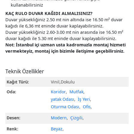
kullanabilirsiniz
KAÇ RULO DUVAR KAĞIDI ALMALISINIZ?
Duvar yüksekliğiniz 2.50 mt nin altında ise 16.50 m² duvar
kağıdı ile 6,36 mt eninde duvar kaplayabilirsiniz.
Duvar yüksekliğiniz 2.60-3.00 mt nin arasında ise 16.50 m²
duvar kağıdı ile 5.30 mt eninde duvar kaplayabilirsiniz.
Not: İstanbul içi uzman usta kadromuzla montaj hizmeti
vermekteyiz, montaj için bizimle iletişime geçebilirsiniz.
Teknik Özellikler
Kağıt Türü:
Vinil,Dokulu
Oda:
Koridor
,
Mutfak
,
yatak Odası
,
İş Yeri
,
Oturma Odası
,
Ofis
,
Desen:
Modern
,
Çizgili
,
Renk:
Beyaz
,