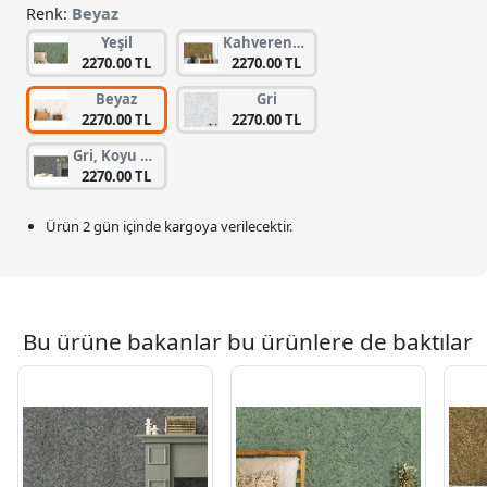
Renk:
Beyaz
Yeşil
Kahverengi, Koyu Kahverengi
2270.00 TL
2270.00 TL
Beyaz
Gri
2270.00 TL
2270.00 TL
Gri, Koyu Gri
2270.00 TL
Ürün 2 gün içinde kargoya verilecektir.
Bu ürüne bakanlar bu ürünlere de baktılar