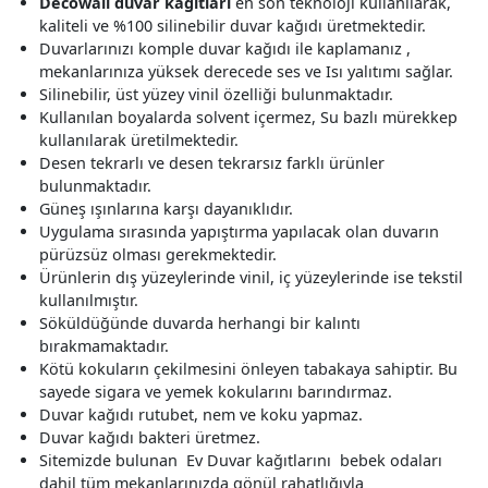
Decowall duvar kağıtları
en son teknoloji kullanılarak,
kaliteli ve %100 silinebilir duvar kağıdı üretmektedir.
Duvarlarınızı komple duvar kağıdı ile kaplamanız ,
mekanlarınıza yüksek derecede ses ve Isı yalıtımı sağlar.
Silinebilir, üst yüzey vinil özelliği bulunmaktadır.
Kullanılan boyalarda solvent içermez, Su bazlı mürekkep
kullanılarak üretilmektedir.
Desen tekrarlı ve desen tekrarsız farklı ürünler
bulunmaktadır.
Güneş ışınlarına karşı dayanıklıdır.
Uygulama sırasında yapıştırma yapılacak olan duvarın
pürüzsüz olması gerekmektedir.
Ürünlerin dış yüzeylerinde vinil, iç yüzeylerinde ise tekstil
kullanılmıştır.
Söküldüğünde duvarda herhangi bir kalıntı
bırakmamaktadır.
Kötü kokuların çekilmesini önleyen tabakaya sahiptir. Bu
sayede sigara ve yemek kokularını barındırmaz.
Duvar kağıdı rutubet, nem ve koku yapmaz.
Duvar kağıdı bakteri üretmez.
Sitemizde bulunan Ev Duvar kağıtlarını bebek odaları
dahil tüm mekanlarınızda gönül rahatlığıyla