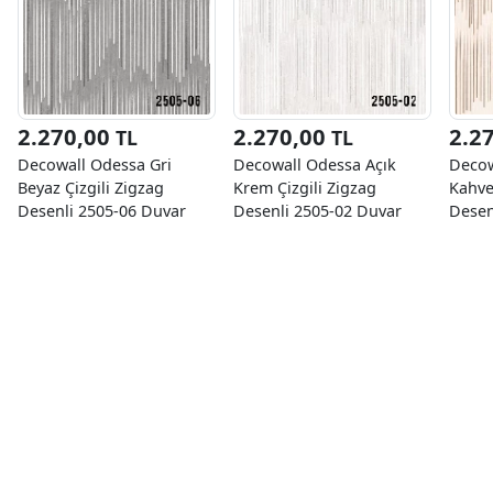
2.270,00
2.270,00
2.2
TL
TL
Decowall Odessa Gri
Decowall Odessa Açık
Decow
Beyaz Çizgili Zigzag
Krem Çizgili Zigzag
Kahve
Desenli 2505-06 Duvar
Desenli 2505-02 Duvar
Desen
Kağıdı 16,50 M²
Kağıdı 16,50 M²
Kağıd