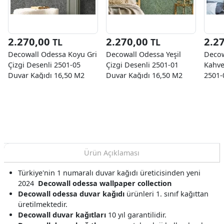
2.270,00
2.270,00
2.2
TL
TL
Decowall Odessa Koyu Gri
Decowall Odessa Yeşil
Decow
Çizgi Desenli 2501-05
Çizgi Desenli 2501-01
Kahve
Duvar Kağıdı 16,50 M2
Duvar Kağıdı 16,50 M2
2501-
16,50
Ürün Açıklaması
Türkiye'nin 1 numaralı duvar kağıdı üreticisinden yeni
2024
Decowall odessa wallpaper collection
Decowall odessa duvar kağıdı
ürünleri 1. sınıf kağıttan
üretilmektedir.
Decowall duvar kağıtları
10 yıl garantilidir.