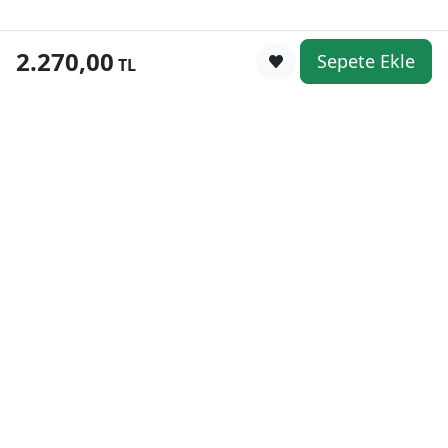
2.270,00
Sepete Ekle
0
TL
Kategoriler
WhatsApp
Keşfet
Sepetim
Güvenli Alışveriş
Kolay iade
Mobil Cebinizde
Uygun Fiyat Garantisi