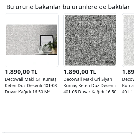
Bu ürüne bakanlar bu ürünlere de baktılar
1.890,00
1.890,00
1.8
TL
TL
Decowall Maki Gri Kumaş
Decowall Maki Gri Siyah
Decow
Keten Düz Desenli 401-03
Kumaş Keten Düz Desenli
Kumaş
Duvar Kağıdı 16.50 M²
401-05 Duvar Kağıdı 16.50
401-1
M²
M²