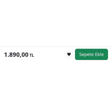
1.890,00
Sepete Ekle
0
TL
Kategoriler
WhatsApp
Keşfet
Sepetim
Güvenli Alışveriş
Kolay iade