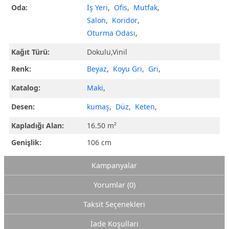
Oda:
İş Yeri
,
Ofis
,
Mutfak
,
Salon
,
Koridor
,
Oturma Odası
,
Kağıt Türü:
Dokulu,Vinil
Renk:
Beyaz
,
Koyu Gri
,
Gri
,
Katalog:
Maki
,
Desen:
kumaş
,
Düz
,
Keten
,
Kapladığı Alan:
16.50 m²
Genişlik:
106 cm
Kampanyalar
Yorumlar (0)
Taksit Seçenekleri
İade Koşulları