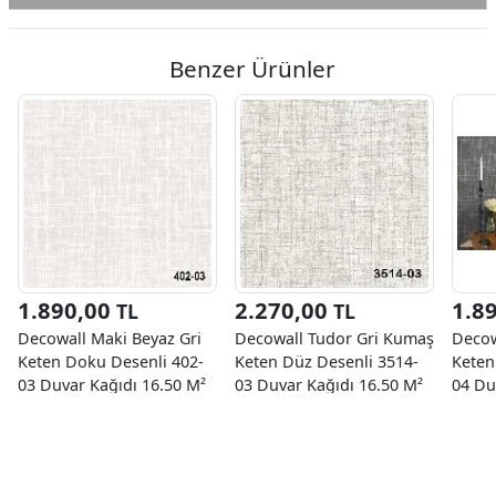
Benzer Ürünler
1.890,00
2.270,00
1.8
TL
TL
Decowall Maki Beyaz Gri
Decowall Tudor Gri Kumaş
Decow
Keten Doku Desenli 402-
Keten Düz Desenli 3514-
Keten
03 Duvar Kağıdı 16.50 M²
03 Duvar Kağıdı 16.50 M²
04 Du