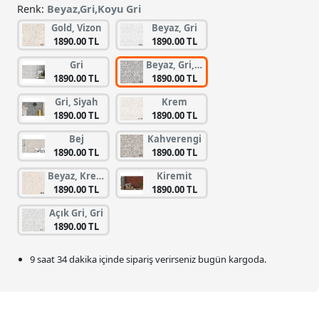
Renk:
Beyaz,Gri,Koyu Gri
Gold, Vizon
Beyaz, Gri
1890.00 TL
1890.00 TL
Gri
Beyaz, Gri, Koyu Gri
1890.00 TL
1890.00 TL
Gri, Siyah
Krem
1890.00 TL
1890.00 TL
Bej
Kahverengi
1890.00 TL
1890.00 TL
Beyaz, Krem
Kiremit
1890.00 TL
1890.00 TL
Açık Gri, Gri
1890.00 TL
9 saat 34 dakika
içinde sipariş verirseniz bugün kargoda.