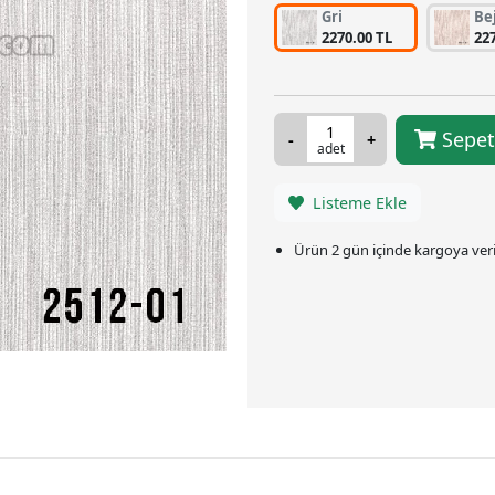
Gri
Be
2270.00 TL
22
Sepet
adet
Listeme Ekle
Ürün 2 gün içinde kargoya veril