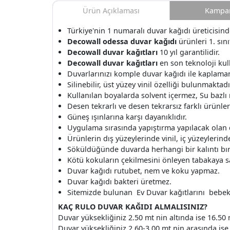
Ürün Açıklaması
Kampan
Türkiye'nin 1 numaralı duvar kağıdı üreticisi
Decowall odessa duvar kağıdı
ürünleri 1. sını
Decowall duvar kağıtları
10 yıl garantilidir.
Decowall duvar kağıtları
en son teknoloji kull
Duvarlarınızı komple duvar kağıdı ile kaplamanı
Silinebilir, üst yüzey vinil özelliği bulunmaktadı
Kullanılan boyalarda solvent içermez, Su bazlı
Desen tekrarlı ve desen tekrarsız farklı ürünle
Güneş ışınlarına karşı dayanıklıdır.
Uygulama sırasında yapıştırma yapılacak olan
Ürünlerin dış yüzeylerinde vinil, iç yüzeylerinde 
Söküldüğünde duvarda herhangi bir kalıntı b
Kötü kokuların çekilmesini önleyen tabakaya s
Duvar kağıdı rutubet, nem ve koku yapmaz.
Duvar kağıdı bakteri üretmez.
Sitemizde bulunan Ev Duvar kağıtlarını bebek o
KAÇ RULO DUVAR KAĞIDI ALMALISINIZ?
Duvar yüksekliğiniz 2.50 mt nin altında ise 16.50 
Duvar yüksekliğiniz 2.60-3.00 mt nin arasında ise 