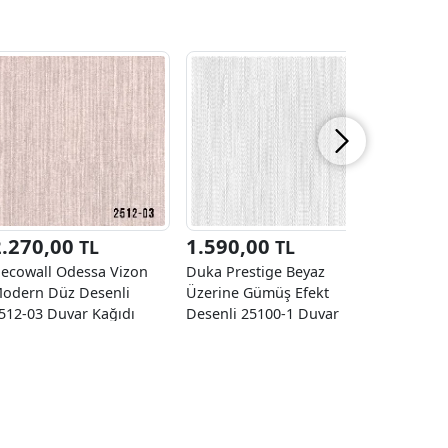
2.270,00
1.590,00
2.270
TL
TL
ecowall Odessa Vizon
Duka Prestige Beyaz
Decowall
odern Düz Desenli
Üzerine Gümüş Efekt
Kahveren
512-03 Duvar Kağıdı
Desenli 25100-1 Duvar
Desenli 2
6,50 M2
Kağıdı 10.60 M²
Kağıdı 16