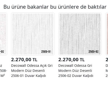
Bu ürüne bakanlar bu ürünlere de baktılar
2.270,00
2.270,00
TL
TL
az
Decowall Odessa Açık Gri
Decowall Odessa Gri
D
2508-
Modern Düz Desenli
Modern Düz Desenli
M
 M²
2506-01 Duvar Kağıdı
2506-02 Duvar Kağıdı
2
16,50 M²
16,50 M²
1