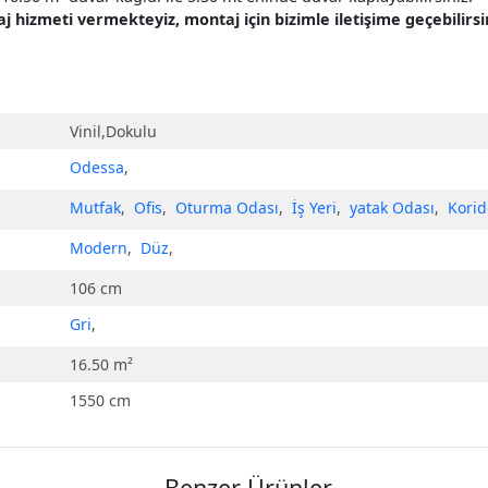
hizmeti vermekteyiz, montaj için bizimle iletişime geçebilirsin
Vinil,Dokulu
Odessa
,
Mutfak
,
Ofis
,
Oturma Odası
,
İş Yeri
,
yatak Odası
,
Korid
Modern
,
Düz
,
106 cm
Gri
,
16.50 m²
1550 cm
Benzer Ürünler