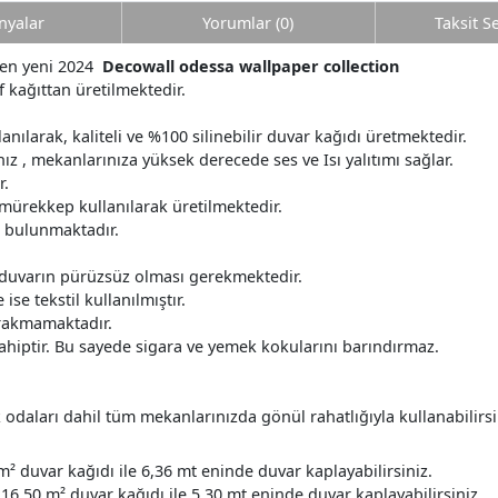
yalar
Yorumlar (0)
Taksit S
nden yeni 2024
Decowall odessa wallpaper collection
f kağıttan üretilmektedir.
anılarak, kaliteli ve %100 silinebilir duvar kağıdı üretmektedir.
z , mekanlarınıza yüksek derecede ses ve Isı yalıtımı sağlar.
r.
 mürekkep kullanılarak üretilmektedir.
r bulunmaktadır.
 duvarın pürüzsüz olması gerekmektedir.
ise tekstil kullanılmıştır.
ırakmamaktadır.
ahiptir. Bu sayede sigara ve yemek kokularını barındırmaz.
daları dahil tüm mekanlarınızda gönül rahatlığıyla kullanabilirsi
m² duvar kağıdı ile 6,36 mt eninde duvar kaplayabilirsiniz.
16.50 m² duvar kağıdı ile 5.30 mt eninde duvar kaplayabilirsiniz.