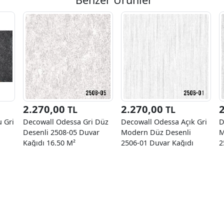
2.270,00
2.270,00
TL
TL
 Gri
Decowall Odessa Gri Düz
Decowall Odessa Açık Gri
D
Desenli 2508-05 Duvar
Modern Düz Desenli
M
Kağıdı 16.50 M²
2506-01 Duvar Kağıdı
2
16,50 M²
1