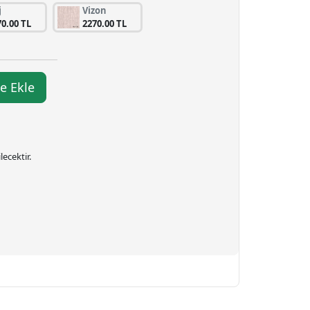
j
Vizon
70.00 TL
2270.00 TL
e Ekle
ecektir.