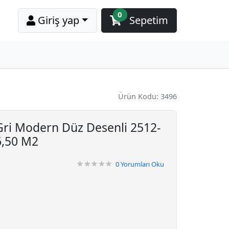
0
Giriş yap
Sepetim
Ürün Kodu: 3496
ri Modern Düz Desenli 2512-
6,50 M2
0
Yorumları Oku