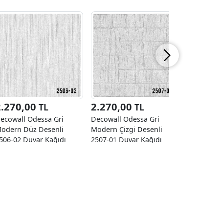
2.270,00
2.270,00
2.270
TL
TL
ecowall Odessa Gri
Decowall Odessa Gri
Decowall 
odern Düz Desenli
Modern Çizgi Desenli
Modern Çi
506-02 Duvar Kağıdı
2507-01 Duvar Kağıdı
2507-03 D
6,50 M²
16,50 M²
16,50 M²