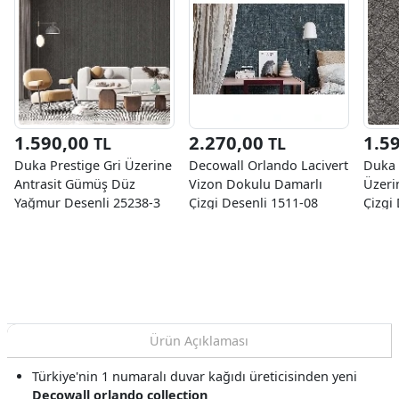
1.590,00
2.270,00
1.5
TL
TL
Duka Prestige Gri Üzerine
Decowall Orlando Lacivert
Duka 
Antrasit Gümüş Düz
Vizon Dokulu Damarlı
Üzeri
Yağmur Desenli 25238-3
Çizgi Desenli 1511-08
Çizgi
Duvar Kağıdı 10.60 M²
Duvar Kağıdı 16.50 M²
Duvar
Ürün Açıklaması
Türkiye'nin 1 numaralı duvar kağıdı üreticisinden yeni
Decowall orlando collection