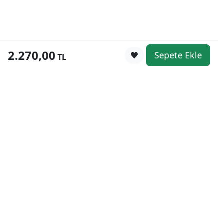
2.270,00
Sepete Ekle
0
TL
Kategoriler
WhatsApp
Keşfet
Sepetim
Güvenli Alışveriş
Kolay iade
Mobil Cebinizde
Uygun Fiyat Garantisi