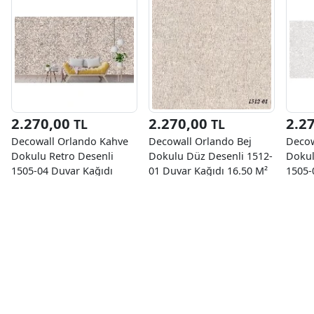
2.270,00
2.270,00
2.2
TL
TL
Decowall Orlando Kahve
Decowall Orlando Bej
Decow
Dokulu Retro Desenli
Dokulu Düz Desenli 1512-
Dokul
1505-04 Duvar Kağıdı
01 Duvar Kağıdı 16.50 M²
1505-
16.50 M²
16.50