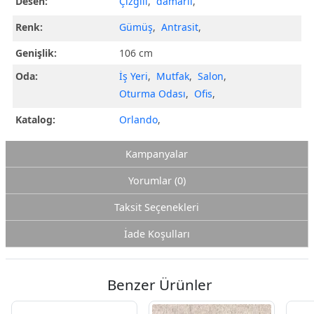
Desen:
Çizgili
,
damarlı
,
Renk:
Gümüş
,
Antrasit
,
Genişlik:
106 cm
Oda:
İş Yeri
,
Mutfak
,
Salon
,
Oturma Odası
,
Ofis
,
Katalog:
Orlando
,
Kampanyalar
Yorumlar (0)
Taksit Seçenekleri
İade Koşulları
Benzer Ürünler