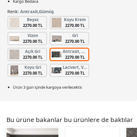
Kargo Bedava
Renk:
Antrasit,Gümüş
Beyaz
Koyu Krem
2270.00 TL
2270.00 TL
Vizon
Gri
2270.00 TL
2270.00 TL
Açık Gri
Antrasit, Gümüş
2270.00 TL
2270.00 TL
Koyu Gri
Lacivert, Vizon
2270.00 TL
2270.00 TL
Ürün 3 gün içinde kargoya verilecektir.
Bu ürüne bakanlar bu ürünlere de baktılar