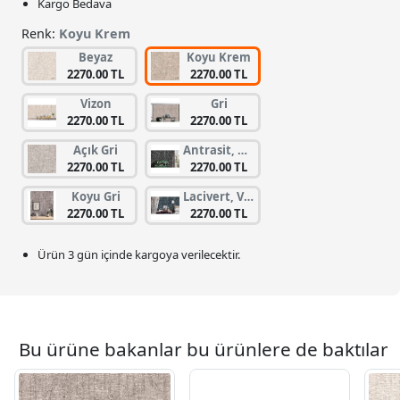
Kargo Bedava
Renk:
Koyu Krem
Beyaz
Koyu Krem
2270.00 TL
2270.00 TL
Vizon
Gri
2270.00 TL
2270.00 TL
Açık Gri
Antrasit, Gümüş
2270.00 TL
2270.00 TL
Koyu Gri
Lacivert, Vizon
2270.00 TL
2270.00 TL
Ürün 3 gün içinde kargoya verilecektir.
Bu ürüne bakanlar bu ürünlere de baktılar