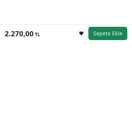
2.270,00
Sepete Ekle
0
TL
Kategoriler
WhatsApp
Keşfet
Sepetim
Güvenli Alışveriş
Kolay iade
Mobil Cebinizde
Uygun Fiyat Garantisi