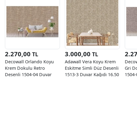
2.270,00
3.000,00
2.2
TL
TL
Decowall Orlando Koyu
Adawall Vera Koyu Krem
Decow
Krem Dokulu Retro
Eskitme Simli Düz Desenli
Gri D
Desenli 1504-04 Duvar
1513-3 Duvar Kağıdı 16.50
1504-
Kağıdı 16.50 M²
M²
16.50