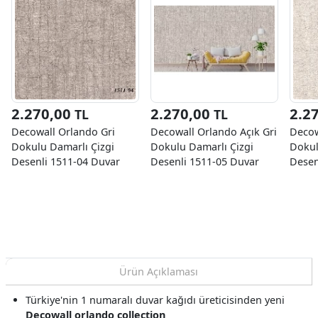
2.270,00
2.270,00
2.2
TL
TL
Decowall Orlando Gri
Decowall Orlando Açık Gri
Decow
Dokulu Damarlı Çizgi
Dokulu Damarlı Çizgi
Dokul
Desenli 1511-04 Duvar
Desenli 1511-05 Duvar
Desen
Kağıdı 16.50 M²
Kağıdı 16.50 M²
Kağıd
Ürün Açıklaması
Türkiye'nin 1 numaralı duvar kağıdı üreticisinden yeni
Decowall orlando collection