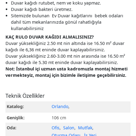
Duvar kağıdı rutubet, nem ve koku yapmaz.
Duvar kağıdı bakteri üretmez.
Sitemizde bulunan Ev Duvar kağıtlarını bebek odaları
dahil tüm mekanlarınızda gönül rahatlığıyla
kullanabilirsiniz
KAÇ RULO DUVAR KAĞIDI ALMALISINIZ?
Duvar yüksekliğiniz 2.50 mt nin altında ise 16.50 m² duvar
kağıdı ile 6,36 mt eninde duvar kaplayabilirsiniz.
Duvar yüksekliğiniz 2.60-3.00 mt nin arasında ise 16.50 m²
duvar kağıdı ile 5.30 mt eninde duvar kaplayabilirsiniz.
Not: İstanbul içi uzman usta kadromuzla montaj hizmeti
vermekteyiz, montaj için bizimle iletişime geçebilirsiniz.
Teknik Özellikler
Katalog:
Orlando
,
Genişlik:
106 cm
Oda:
Ofis
,
Salon
,
Mutfak
,
Oturma Odası
,
İş Yeri
,