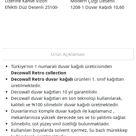
Üzerine Kahve Vizon
Modern Çizgi Desenli
Efektli Düz Desenli 25100-
1208-1 Duvar Kağıdı 10,60
3 Duvar Kağıdı 10.60 M²
M²
Ürün Açıklaması
Türkiye'nin 1 numaralı duvar kağıdı üreticisinden
Decowall Retro collection
Decowall Retro duvar kağıdı
ürünleri 1. sınıf kağıttan
üretilmektedir.
Decowall duvar kağıtları 10 yıl garantilidir.
Decowall duvar kağıtları en son teknoloji kullanılarak,
kaliteli ve %100 silinebilir duvar kağıdı üretmektedir.
Duvarlarınızı komple duvar kağıdı ile kaplamanız ,
mekanlarınıza yüksek derecede ses ve Isı yalıtımı sağlar.
Silinebilir, üst yüzey vinil özelliği bulunmaktadır.
Kullanılan boyalarda solvent içermez, Su bazlı mürekkep