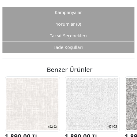
Kampanyalar
Yorumlar (0)
Taksit Seçenekleri
İade Koşulları
Benzer Ürünler
1.890,00
1.890,00
1.8
TL
TL