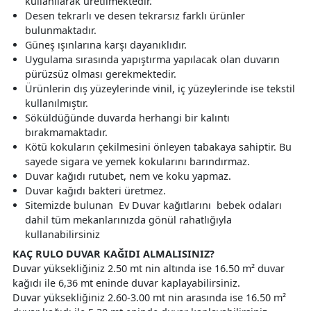
kullanılarak üretilmektedir.
Desen tekrarlı ve desen tekrarsız farklı ürünler
bulunmaktadır.
Güneş ışınlarına karşı dayanıklıdır.
Uygulama sırasında yapıştırma yapılacak olan duvarın
pürüzsüz olması gerekmektedir.
Ürünlerin dış yüzeylerinde vinil, iç yüzeylerinde ise tekstil
kullanılmıştır.
Söküldüğünde duvarda herhangi bir kalıntı
bırakmamaktadır.
Kötü kokuların çekilmesini önleyen tabakaya sahiptir. Bu
sayede sigara ve yemek kokularını barındırmaz.
Duvar kağıdı rutubet, nem ve koku yapmaz.
Duvar kağıdı bakteri üretmez.
Sitemizde bulunan Ev Duvar kağıtlarını bebek odaları
dahil tüm mekanlarınızda gönül rahatlığıyla
kullanabilirsiniz
KAÇ RULO DUVAR KAĞIDI ALMALISINIZ?
Duvar yüksekliğiniz 2.50 mt nin altında ise 16.50 m² duvar
kağıdı ile 6,36 mt eninde duvar kaplayabilirsiniz.
Duvar yüksekliğiniz 2.60-3.00 mt nin arasında ise 16.50 m²