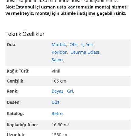
duvar kağıdı ile 5.30 mt eninde duvar kaplayabilirsiniz.
Not: İstanbul içi uzman usta kadromuzla montaj hizmeti
vermekteyiz, montaj için bizimle iletişime geçebilirsiniz.
Teknik Özellikler
Oda:
Mutfak
,
Ofis
,
İş Yeri
,
Koridor
,
Oturma Odası
,
Salon
,
Kağıt Türü:
Vinil
Genişlik:
106 cm
Renk:
Beyaz
,
Gri
,
Desen:
Düz
,
Katalog:
Retro
,
Kapladığı Alan:
16.50 m²
Uzunluk:
1550 cm