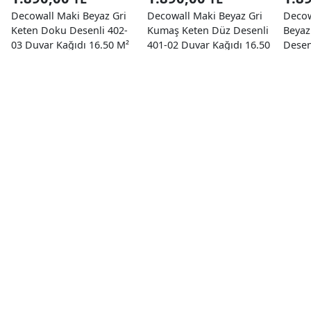
Decowall Maki Beyaz Gri
Decowall Maki Beyaz Gri
Decow
Keten Doku Desenli 402-
Kumaş Keten Düz Desenli
Beyaz
03 Duvar Kağıdı 16.50 M²
401-02 Duvar Kağıdı 16.50
Desen
M²
Kağıd