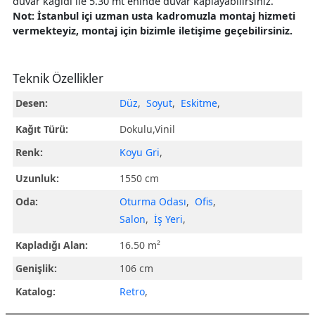
duvar kağıdı ile 5.30 mt eninde duvar kaplayabilirsiniz.
Not: İstanbul içi uzman usta kadromuzla montaj hizmeti
vermekteyiz, montaj için bizimle iletişime geçebilirsiniz.
Teknik Özellikler
Desen:
Düz
,
Soyut
,
Eskitme
,
Kağıt Türü:
Dokulu,Vinil
Renk:
Koyu Gri
,
Uzunluk:
1550 cm
Oda:
Oturma Odası
,
Ofis
,
Salon
,
İş Yeri
,
Kapladığı Alan:
16.50 m²
Genişlik:
106 cm
Katalog:
Retro
,