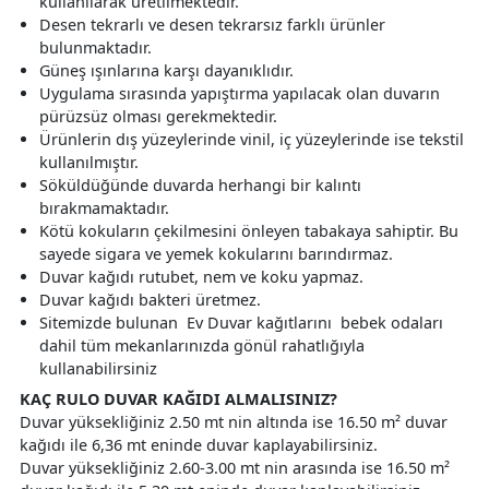
kullanılarak üretilmektedir.
Desen tekrarlı ve desen tekrarsız farklı ürünler
bulunmaktadır.
Güneş ışınlarına karşı dayanıklıdır.
Uygulama sırasında yapıştırma yapılacak olan duvarın
pürüzsüz olması gerekmektedir.
Ürünlerin dış yüzeylerinde vinil, iç yüzeylerinde ise tekstil
kullanılmıştır.
Söküldüğünde duvarda herhangi bir kalıntı
bırakmamaktadır.
Kötü kokuların çekilmesini önleyen tabakaya sahiptir. Bu
sayede sigara ve yemek kokularını barındırmaz.
Duvar kağıdı rutubet, nem ve koku yapmaz.
Duvar kağıdı bakteri üretmez.
Sitemizde bulunan Ev Duvar kağıtlarını bebek odaları
dahil tüm mekanlarınızda gönül rahatlığıyla
kullanabilirsiniz
KAÇ RULO DUVAR KAĞIDI ALMALISINIZ?
Duvar yüksekliğiniz 2.50 mt nin altında ise 16.50 m² duvar
kağıdı ile 6,36 mt eninde duvar kaplayabilirsiniz.
Duvar yüksekliğiniz 2.60-3.00 mt nin arasında ise 16.50 m²