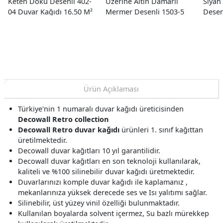
Keten Doku Desenli 402-
Üzerine Altın Damarlı
Siyah 
04 Duvar Kağıdı 16.50 M²
Mermer Desenli 1503-5
Desen
Duvar Kağıdı 16.50 M²
Kağıd
Ürün Açıklaması
Türkiye'nin 1 numaralı duvar kağıdı üreticisinden
Decowall Retro collection
Decowall Retro duvar kağıdı
ürünleri 1. sınıf kağıttan
üretilmektedir.
Decowall duvar kağıtları 10 yıl garantilidir.
Decowall duvar kağıtları en son teknoloji kullanılarak,
kaliteli ve %100 silinebilir duvar kağıdı üretmektedir.
Duvarlarınızı komple duvar kağıdı ile kaplamanız ,
mekanlarınıza yüksek derecede ses ve Isı yalıtımı sağlar.
Silinebilir, üst yüzey vinil özelliği bulunmaktadır.
Kullanılan boyalarda solvent içermez, Su bazlı mürekkep