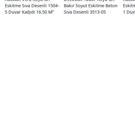
Eskitme Sıva Desenli 1504-
Bakır Soyut Eskitme Beton
Eskit
5 Duvar Kağıdı 16.50 M²
Sıva Desenli 3513-05
1 Duv
Duvar Kağıdı 16.50 M²