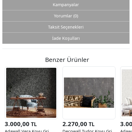
Kampanyalar
Yorumlar (0)
Taksit Seçenekleri
İade Koşulları
Benzer Ürünler
3.000,00
2.270,00
3.0
TL
TL
Adawall Vera Koyu Gri
Decowall Tudor Koyu Gri
Adawa