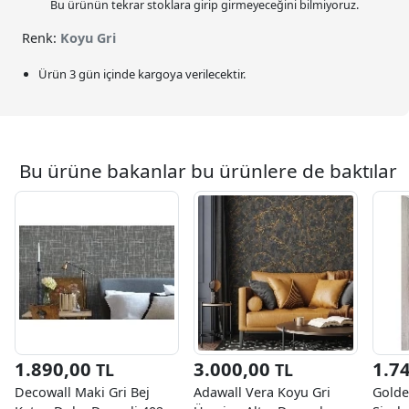
Bu ürünün tekrar stoklara girip girmeyeceğini bilmiyoruz.
Renk:
Koyu Gri
Ürün 3 gün içinde kargoya verilecektir.
Bu ürüne bakanlar bu ürünlere de baktılar
1.890,00
3.000,00
1.7
TL
TL
Decowall Maki Gri Bej
Adawall Vera Koyu Gri
Golde